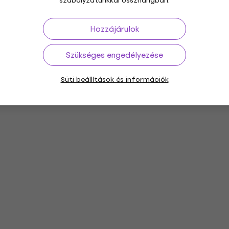
szabályzatunkkal összhangban.
Hozzájárulok
Szükséges engedélyezése
Süti beállítások és információk