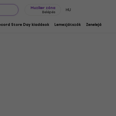
Ajándék ötletek
FAQ
Muziker Blog
Muziker zóna
HU
Belépés
ecord Store Day kiadások
Lemezjátszók
Zenelejátszók