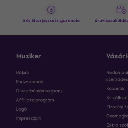
3 év kiterjesztett garancia
Áruvisszaküldé
Muziker
Vásárl
Rólunk
Reklamáci
szerződés
Showroomok
Kuponok
Disztribúciós központ
Kiszállítá
Affiliate program
Fizetési f
Logó
Csomagkö
Impresszum
Extra szo