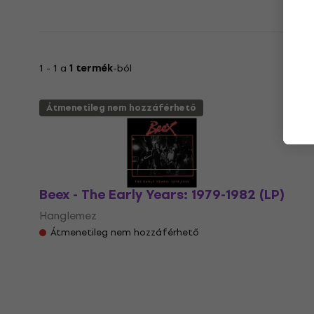
1 - 1 a
1 termék
-ból
Átmenetileg nem hozzáférhető
Beex - The Early Years: 1979-1982 (LP)
Hanglemez
Átmenetileg nem hozzáférhető