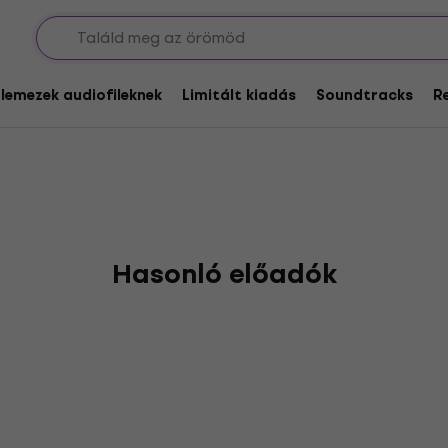
glemezek audiofileknek
Limitált kiadás
Soundtracks
R
Hasonló előadók