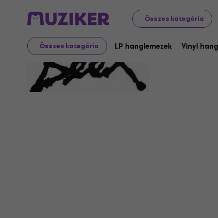
Összes kategória
Beex
LP hanglemezek
Vinyl han
Összes kategória