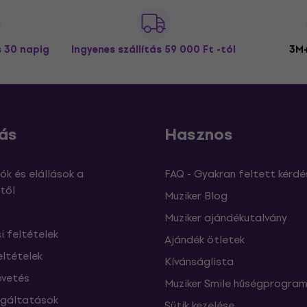
s 30 napig
Ingyenes szállítás
59 000 Ft -tól
3M+
ás
Hasznos
ók és elállások a
FAQ - Gyakran feltett kérdé
től
Muziker Blog
Muziker ajándékutalvány
si feltételek
Ajándék ötletek
eltételek
Kívánságlista
vetés
Muziker Smile hűségprogra
lgáltatások
Sütik kezelése