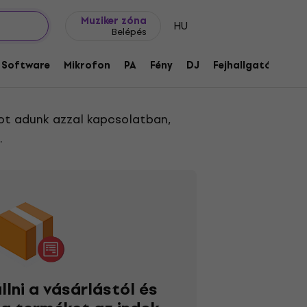
Ajándék ötletek
FAQ
Muziker Blog
Muziker zóna
HU
Belépés
Software
Mikrofon
PA
Fény
DJ
Fejhallgató
Audi
ot adunk azzal kapcsolatban,
.
llni a vásárlástól és