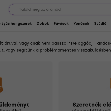
entyűs hangszerek
Dobok
Fúvósok
Vonósok
Stúdió
lállások a szerződéstől
t áruval, vagy csak nem passzol? Ne aggódj! Tanács
t, vagy segítünk a problémamentes visszaküldésben
küldeményt
Szeretnék elá