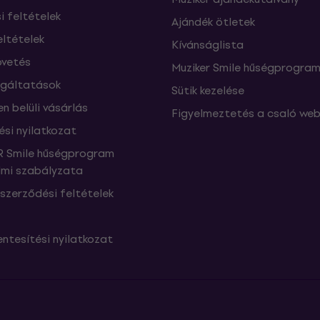
si feltételek
Ajándék ötletek
eltételek
Kívánságlista
vetés
Muziker Smile hűségprogra
lgáltatások
Sütik kezelése
n belüli vásárlás
Figyelmeztetés a csaló web
ési nyilatkozat
 Smile hűségprogram
mi szabályzata
szerződési feltételek
ntesítési nyilatkozat