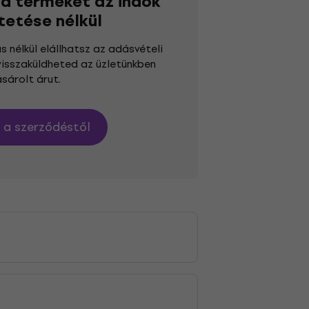
 a terméket az indok
tetése nélkül
s nélkül elállhatsz az adásvételi
visszaküldheted az üzletünkben
ásárolt árut.
s a szerződéstől
d]
e-mail címen léphetsz