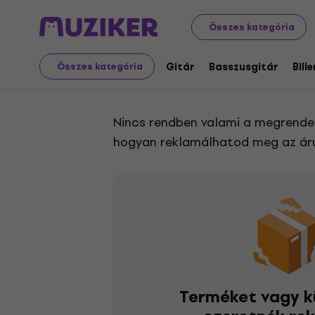
Vásárlás
Reklamációk és elállások a szerződéstől
Összes kategória
Gitár
Basszusgitár
Bill
Összes kategória
Reklamációk és e
Nincs rendben valami a megrendel
hogyan reklamálhatod meg az áru
Terméket vagy 