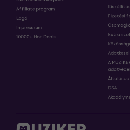
Kiszállítá
Affiliate program
Fizetési f
Logó
Csomagkö
Impresszum
Extra szo
10000+ Hot Deals
Közössége
Adatkezel
A MUZIKER
adatvédel
Általános 
DSA
Akadályme