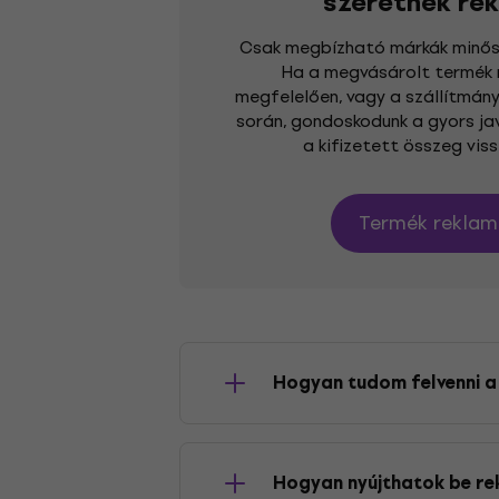
szeretnék rek
Csak megbízható márkák minőség
Ha a megvásárolt termék
megfelelően, vagy a szállítmány
során, gondoskodunk a gyors jav
a kifizetett összeg viss
Termék reklam
Hogyan tudom felvenni a
Reklamációs osztályunkkal a
Hogyan nyújthatok be r
kapcsolatba. Minden nap az Ön 