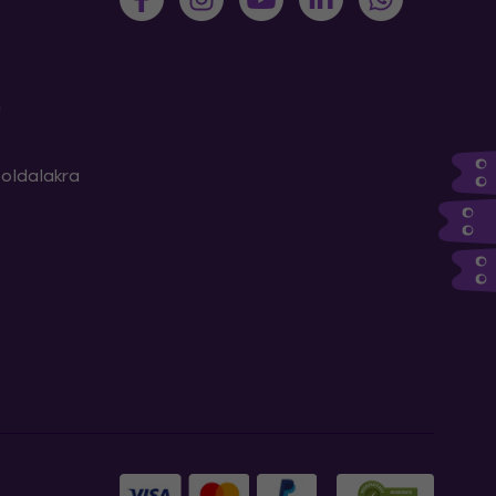
m
oldalakra