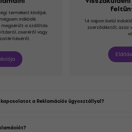
lamálni
visszaküldeni
feltün
i termékeit kínáljuk.
 mégsem működik
14 napon belül indoklá
 megsérült a szállítás
szerződéstől, azaz 
ításról, cseréről vagy
v
zatérítéséről.
Elállá
ációja
 kapcsolatot a Reklamációs ügyosztállyal?
 +3614454739 -as telefonszámon vagy a
[email protecte
eklamációt?
rendelkezésére állunk. Időben 9:00 - 16:30.