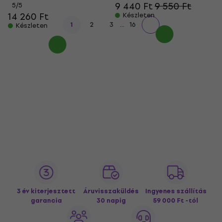
9 440 Ft
9 550 Ft
5
/5
14 260 Ft
Készleten
...
1
2
3
16
Készleten
3 év kiterjesztett
Áruvisszaküldés
Ingyenes szállítás
garancia
30 napig
59 000 Ft -tól