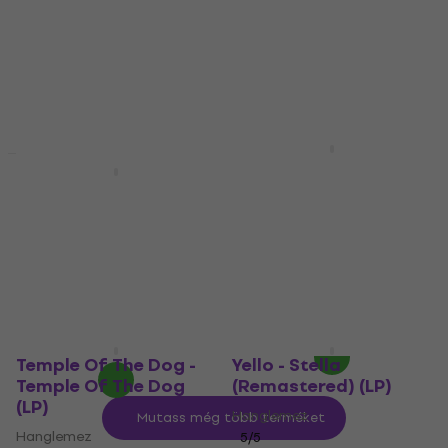
27 340 Ft
27 830 Ft
5
/5
12 550 Ft
Készleten
Készleten
Kate Bush - Hounds
Of Love (Reissue)
John Coltrane - Blue
(Raspberry Beret
Train (Blue Coloured)
Coloured) (180 g) (LP)
(Limited Edition)
(Reissue) (LP)
Hanglemez
Hanglemez
5
/5
28 650 Ft
5
/5
Készleten
6 220 Ft
Készleten
Temple Of The Dog -
Yello - Stella
Temple Of The Dog
(Remastered) (LP)
(LP)
Hanglemez
Mutass még több terméket
Hanglemez
5
/5