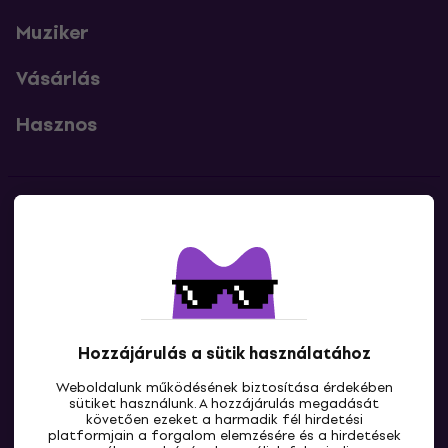
Muziker
Vásárlás
Hasznos
Kapcsolatok
Lépj kapcsolatba velünk
Hozzájárulás a sütik használatához
Weboldalunk működésének biztosítása érdekében
sütiket használunk. A hozzájárulás megadását
követően ezeket a harmadik fél hirdetési
platformjain a forgalom elemzésére és a hirdetések