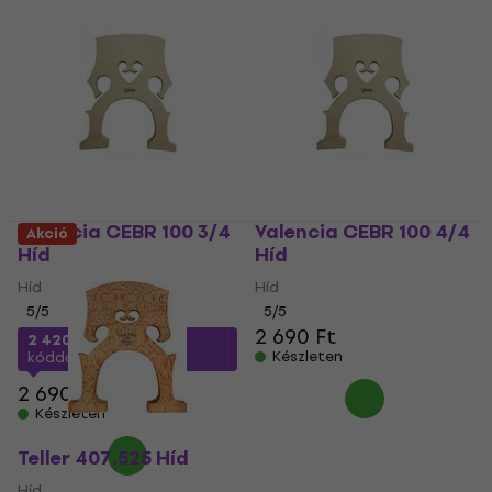
modellt.
Valencia CEBR 100 3/4
Valencia CEBR 100 4/4
Akció
Híd
Híd
Híd
Híd
5
/5
5
/5
2 690 Ft
2 420 Ft
a következő
Készleten
kóddal
MUZMUZ-10
2 690 Ft
Készleten
Teller 407.525 Híd
Híd