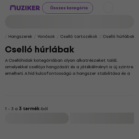
Összes kategória
Hangszerek
Vonósok
Cselló tartozékok
Cselló húrlábak
Cselló húrlábak
A Csellóhidak kategóriában olyan alkatrészeket talál,
amelyekkel csellója hangzását és a játékélményt is új szintre
emelheti. A híd kulcsfontosságú a hangszer stabilitása és a
húrok rezgésének hatékony átvitele szempontjából, ezért
minden gordonkaművész számára elengedhetetlen a
megfelelő darab kiválasztása.
A none mellett a csellóhíd is egyedi szerepet tölt be a
hangszer hangzásában, hiszen a megfelelő alkatrész
1 - 3 a
3 termék
-ból
kiválasztása jelentősen befolyásolja a tónus tisztaságát és
Szűrő
erejét. Kínálatunkban a különböző faanyagokból készült és
eltérő kialakítású hidak között böngészve megtalálhatja az
Önnek leginkább megfelelő, egyedi hangzást biztosító