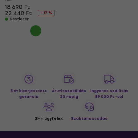
18 690 Ft
22 440 Ft
- 17 %
Készleten
3 év kiterjesztett
Áruvisszaküldés
Ingyenes szállítás
garancia
30 napig
59 000 Ft -tól
3M+ ügyfelek
Szaktanácsadás