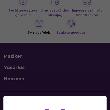
3 év kiterjesztett
Áruvisszaküldés
Ingyenes szállítás
garancia
30 napig
59 000 Ft -tól
3M+ ügyfelek
Szaktanácsadás
Muziker
Vásárlás
Hasznos
Kapcsolatok