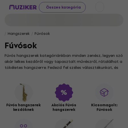
Összes kategória
Hangszerek
Fúvósok
Fúvósok
Fúvós hangszerek kategóriánkban minden zenész, legyen szó
akár lelkes kezdőről vagy tapasztalt művészről, rátalálhat a
tökéletes hangszerre. Fedezd fel széles választékunkat, és
engedd szabadjára zenei tehetségedet a legkülönfélébb
fúvós hangszerek segítségével!
A klasszikus és népzenei dallamok életre keltéséhez a
zobcové flauty
lágy hangja és a
priečne flauty
csillogó
szólama is tökéletes választás. Ha valami energikusabbra
Fúvós hangszerek
Akciós Fúvós
Kicsomagolt:
vágysz, merülj el a
saxofóny
szenvedélyes világában, vagy
kezdőknek
hangszerek
Fúvósok
fedezd fel a
trúbky, kornety a krídlovky
rezes hangzásának
erejét.
A zenei élményt a
klarinety
bársonyos tónusa, a
trombóny