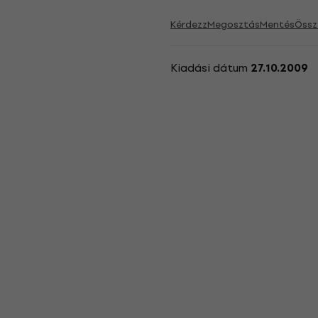
Kérdezz
Megosztás
Mentés
Össz
Kiadási dátum
27.10.2009