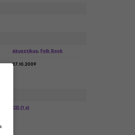
Akusztikus
Folk Rock
,
27.10.2009
CD (1 x)
k