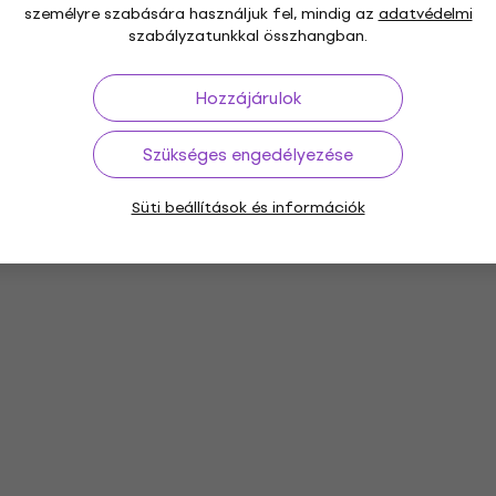
személyre szabására használjuk fel, mindig az
adatvédelmi
szabályzatunkkal összhangban.
Hozzájárulok
Szükséges engedélyezése
ók
Hi-Fi Rendszerek
Hi-Fi CD Lejátszók
Süti beállítások és információk