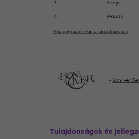
3
Babys
4
Woods
Megjegyzésem van a leírás kapcsán
Bon Iver Ze
Tulajdonságok és jelleg