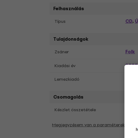
Felhasználás
CD
Ú
Típus
,
Tulajdonságok
Folk
Zsáner
2009
Kiadási év
Jagj
Lemezkiadó
Csomagolás
1 db
Készlet összetétele
Megjegyzésem van a paraméterekkel ka