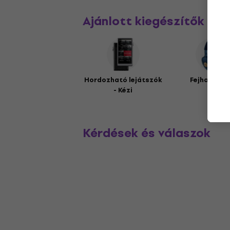
Ajánlott kiegészítők
Hordozható lejátszók
Fejhallgat
- Kézi
Kérdések és válaszok