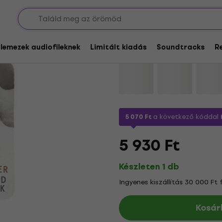
Bon Iver - Blood Ban
glemezek audiofileknek
Limitált kiadás
Soundtracks
R
Márka:
Bon Iver
Termékkód:
1177
5 070 Ft
a következő kóddal
5 930 Ft
Készleten 1 db
Ingyenes kiszállítás 30 000 Ft 
Kosár