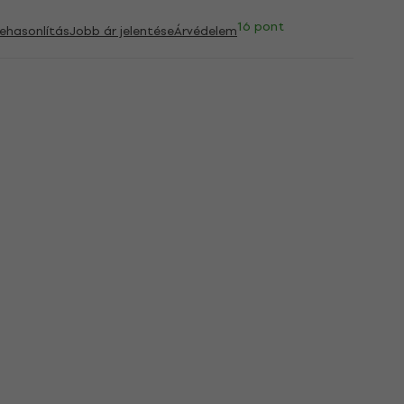
16 pont
ehasonlítás
Jobb ár jelentése
Árvédelem