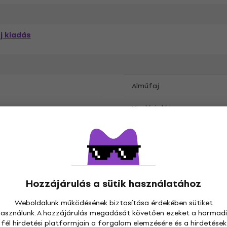
j kiadás
Alműfaj
Kiadási dátum
aguwar
Csomag tartalma
Hozzájárulás a sütik használatához
Weboldalunk működésének biztosítása érdekében sütiket
pcsolatban
használunk. A hozzájárulás megadását követően ezeket a harmadi
fél hirdetési platformjain a forgalom elemzésére és a hirdetések