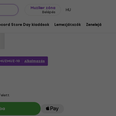
Ajándék ötletek
FAQ
Muziker Blog
Muziker zóna
HU
Belépés
k (CD)
ecord Store Day kiadások
Lemezjátszók
Zenelejátszók
654
MUZMUZ-10
Alkalmazás
felett
ba