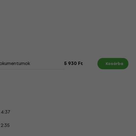
okumentumok
5 930 Ft
Kosárba
4:37
2:35