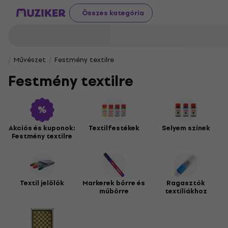
Összes kategória
Művészet
Festmény textilre
Festmény textilre
Akciós és kuponok:
Textilfestékek
Selyem színek
Festmény textilre
Textil jelölők
Markerek bőrre és
Ragasztók
műbőrre
textíliákhoz