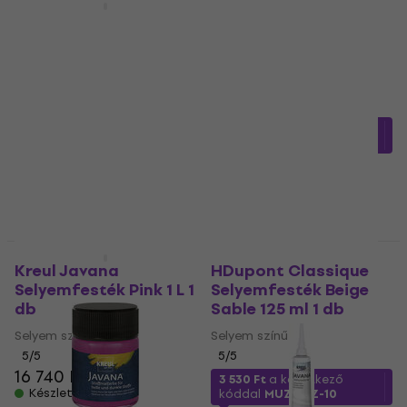
Kreul Javana
Kreul Javana Szövet
Selyemfesték
festék Violet 50 ml 1
Turquoise 50 ml 1 db
db
Selyem színű
Textilfesték
5
/5
5
/5
1 500 Ft
a következő
1 570 Ft
a következő
kóddal
MUZMUZ-20
kóddal
MUZMUZ-5
1 990 Ft
1 690 Ft
Készleten
Készleten
Mennyiségi kedvezmény
Kreul Javana
HDupont Classique
Selyemfesték Pink 1 L 1
Selyemfesték Beige
db
Sable 125 ml 1 db
Selyem színű
Selyem színű
5
/5
5
/5
16 740 Ft
3 530 Ft
a következő
Készleten
kóddal
MUZMUZ-10