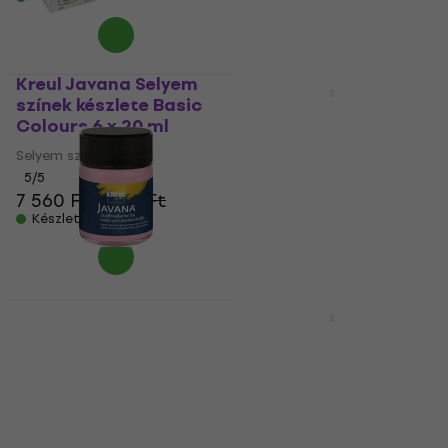
Kreul Javana Selyem
Mennyiségi kedvezmény
színek készlete Basic
Kreul Javana
Colours 6 x 20 ml
Selyemfesték Green
50 ml 1 db
Selyem színű
5
/5
Selyem színű
7 560 Ft
7 690 Ft
5
/5
Készleten
1 990 Ft
Készleten
Kreul Javana Szövet
Mennyiségi kedvezmény
festék Rose 50 ml 1 db
Kreul Javana
Selyemfesték Orange
Textilfesték
275 ml 1 db
5
/5
1 680 Ft
1 740 Ft
Selyem színű
Készleten
5
/5