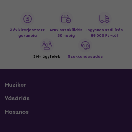
3 év kiterjesztett
Áruvisszaküldés
Ingyenes szállítás
garancia
30 napig
59 000 Ft -tól
3M+ ügyfelek
Szaktanácsadás
Muziker
Vásárlás
Hasznos