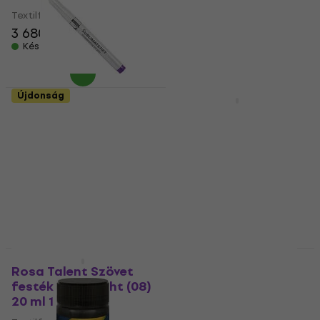
Textilfesték
5
/5
1 720 Ft
1 740 Ft
3 680 Ft
3 810 Ft
Készleten
Készleten
Újdonság
Mennyiségi kedvezmény
Kreul 818080 Egy
Rosa Talent Szövet
eltűnő toll
festék Antique Gold
(51) 20 ml 1 db
Segédeszköz
Textilfesték
5
/5
2 100 Ft
2 220 Ft
750 Ft
Készleten
Készleten
Rosa Talent Szövet
Kreul Javana
festék Rose Light (08)
Selyemfesték Mixing
20 ml 1 db
White 50 ml 1 db