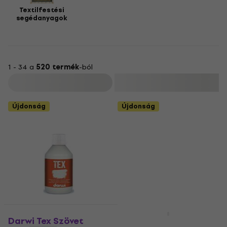
Textilfestési
segédanyagok
1 - 34 a
520 termék
-ból
Szűrő
Újdonság
Újdonság
Újdonság
Darwi Tex Szövet
Rosa Talent Szövet