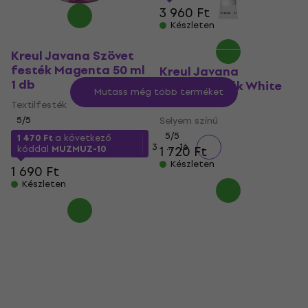
3 960 Ft
Készleten
Kreul Javana Szövet
festék Magenta 50 ml
Kreul Javana
1 db
Selyemfesték White
Mutass még több terméket
20 ml 1 db
Textilfesték
5
/5
Selyem színű
5
/5
1 470 Ft
a következő
...
1
2
3
16
kóddal
MUZMUZ-10
1 720 Ft
Készleten
1 690 Ft
Készleten