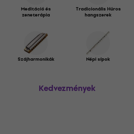
R
kínálatából választhatsz, a pánsípok varázslatos világába
Meditáció és
Tradicionális Húros
ális hangszert, amely a leginkább megszólít!
zeneterápia
hangszerek
Szájharmonikák
Népi sípok
Kedvezmények