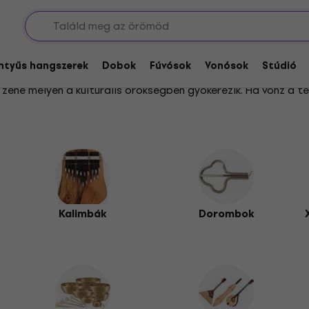
ek
entyűs hangszerek
Dobok
Fúvósok
Vonósok
Stúdió
a zene mélyen a kulturális örökségben gyökerezik. Ha vonz a 
gítségével, melyek között számtalan ütőhangszer várja, hogy
roje
kategóriában minden szükséges kiegészítőt megtalálsz.
re valót.
E
dallamos ütőhangszereivel vagy a
XYLOFÓNY A ZVONKOHRY
kában lelhetik meg kedvencüket, míg a
rituálne nástroje
külön
Kalimbák
Dorombok
z a
tradičné strunové nástroje
között, vagy merülj el a
BLUEG
ičné dychové nástroje
kategóriája, valamint a varázslatos h
ikoterapia
hangszereivel. A klasszikus hangzás kedvelőit a
HU
k érdekelnek, a
ÚSTNE HARMONIKY z DYCHY
, a különleges
ET