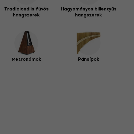
 pedig a
PANOVÉ FLAUTY z DYCHY
kategória kalauzol
Tradicionális fúvós
Hagyományos billentyűs
hangszerek
hangszerek
Metronómok
Pánsípok