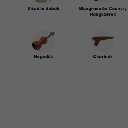
A pontos ritmusérzék fejlesztéséhez a
metronómy S
Rituális dobok
Bluegrass és Country
el. Böngéssz kedvedre, és találd meg azt a tradicion
Hangszerek
Hegedűk
Okarinák