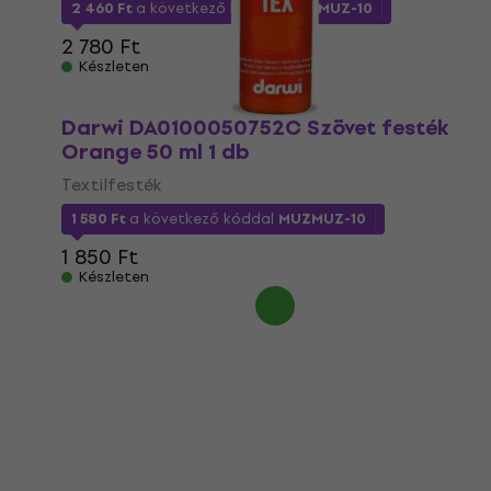
2 460 Ft
a következő kóddal
MUZMUZ-10
2 780 Ft
Készleten
Darwi DA0100050752C Szövet festék
Orange 50 ml 1 db
Textilfesték
1 580 Ft
a következő kóddal
MUZMUZ-10
1 850 Ft
Készleten