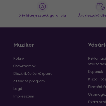
3 év kiterjesztett garancia
Áruvisszaküldé
Muziker
Vásárl
Rólunk
Reklamáci
szerződés
Showroomok
Kuponok
Disztribúciós központ
Kiszállítá
Affiliate program
Fizetési f
Logó
Csomagkö
Impresszum
Extra szo