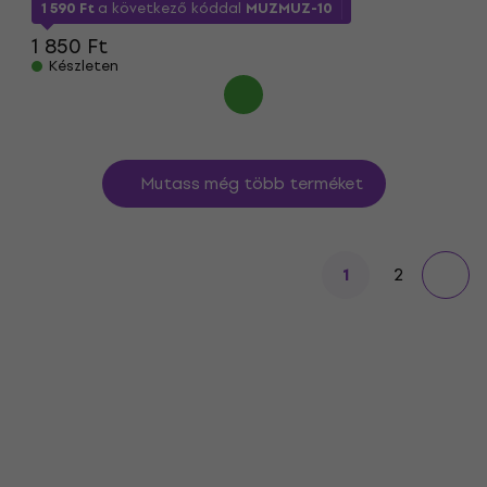
1 590 Ft
a következő kóddal
MUZMUZ-10
1 850 Ft
Készleten
Mutass még több terméket
2
1