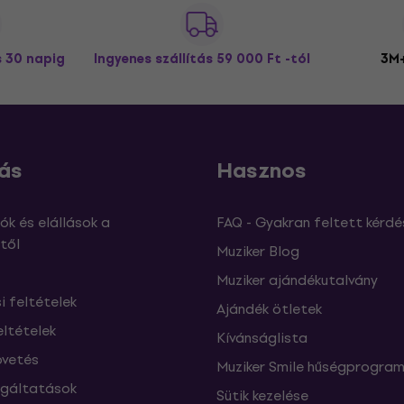
s 30 napig
Ingyenes szállítás
59 000 Ft -tól
3M+
ás
Hasznos
ók és elállások a
FAQ - Gyakran feltett kérdé
től
Muziker Blog
Muziker ajándékutalvány
si feltételek
Ajándék ötletek
eltételek
Kívánságlista
vetés
Muziker Smile hűségprogra
lgáltatások
Sütik kezelése