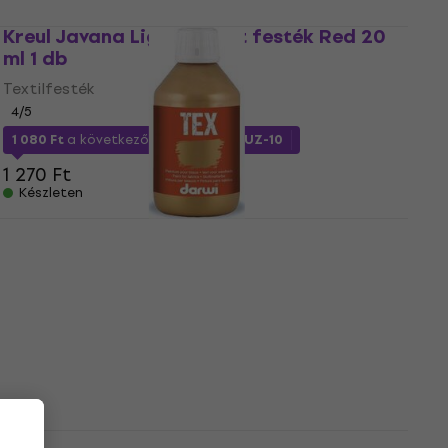
Kreul Javana Light Szövet festék Red 20
ml 1 db
Textilfesték
4
/5
1 080 Ft
a következő kóddal
MUZMUZ-10
1 270 Ft
Készleten
Darwi Tex Szövet festék Gold 250 ml 1 db
Textilfesték
3 600 Ft
a következő kóddal
MUZMUZ-10
4 090 Ft
Készleten
Pébéo Setacolor Szövet festék 17 Lemon