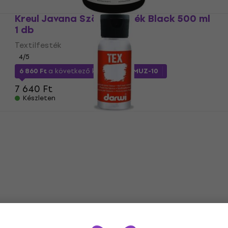
Kreul Javana Szövet festék Black 500 ml
1 db
Textilfesték
4
/5
6 860 Ft
a következő kóddal
MUZMUZ-10
7 640 Ft
Készleten
Darwi DA0100050007C Szövet festék
Opacifying Agent 50 ml 1 db
Textilfesték
1 610 Ft
a következő kóddal
MUZMUZ-10
1 850 Ft
Készleten
Kreul Javana Szövet festék Light Blue 20