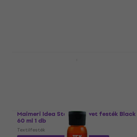
Textilfesték
5
/5
1 710 Ft
a következő kóddal
MUZMUZ-10
1 910 Ft
Készleten
Kreul 92321 Szövet festék White 29 ml 1
db
Textilfesték
5
/5
1 590 Ft
a következő kóddal
MUZMUZ-10
1 820 Ft
Készleten
Maimeri Idea Stoffa Szövet festék Black
60 ml 1 db
Textilfesték