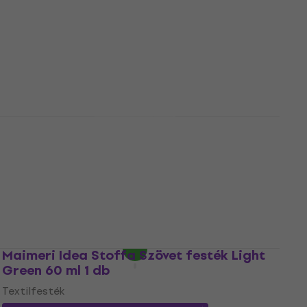
Textilfesték
5
/5
1 660 Ft
a következő kóddal
MUZMUZ-10
1 910 Ft
Készleten
Kreul Javana Szövet festék White 500 ml
1 db
Textilfesték
4
/5
6 630 Ft
a következő kóddal
MUZMUZ-10
7 640 Ft
Készleten
Maimeri Idea Stoffa Szövet festék Light
Green 60 ml 1 db
Textilfesték