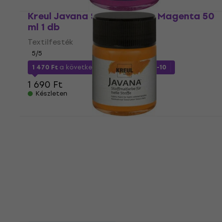
Kreul Javana Szövet festék Magenta 50
ml 1 db
Textilfesték
5
/5
1 470 Ft
a következő kóddal
MUZMUZ-10
1 690 Ft
Készleten
Kreul Javana Light Szövet festék Orange
50 ml 1 db
Textilfesték
5
/5
1 440 Ft
a következő kóddal
MUZMUZ-10
1 690 Ft
Készleten