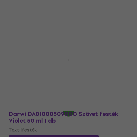
Textilfesték
4
/5
1 080 Ft
a következő kóddal
MUZMUZ-10
1 270 Ft
Készleten
Pébéo Setacolor Szövet festék 89 Taupe
45 ml 1 db
Textilfesték
5
/5
1 650 Ft
a következő kóddal
MUZMUZ-10
1 910 Ft
Készleten
Darwi DA0100050900C Szövet festék
Violet 50 ml 1 db
Textilfesték