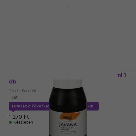
Kreul Batik Festék batikoláshoz Pink
Princess 1 db
Textilfesték
5
/5
2 430 Ft
a következő kóddal
MUZMUZ-10
2 760 Ft
Készleten
Kreul Javana Szövet festék White 20 ml 1
db
Textilfesték
4
/5
1 090 Ft
a következő kóddal
MUZMUZ-10
1 270 Ft
Készleten