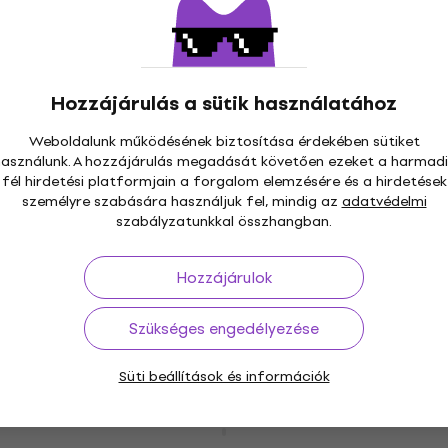
ml 1 db
Textilfesték
4
/5
1 100 Ft
a következő kóddal
MUZMUZ-10
Hozzájárulás a sütik használatához
1 270 Ft
Weboldalunk működésének biztosítása érdekében sütiket
Készleten
használunk. A hozzájárulás megadását követően ezeket a harmadi
fél hirdetési platformjain a forgalom elemzésére és a hirdetések
Darwi Tex Szövet festék Pearl 250 ml 1
személyre szabására használjuk fel, mindig az
adatvédelmi
szabályzatunkkal összhangban.
db
Textilfesték
Hozzájárulok
2 770 Ft
a következő kóddal
MUZMUZ-10
3 160 Ft
Szükséges engedélyezése
Készleten
Süti beállítások és információk
Kreul Javana Szövet festék Pink 20 ml 1
db