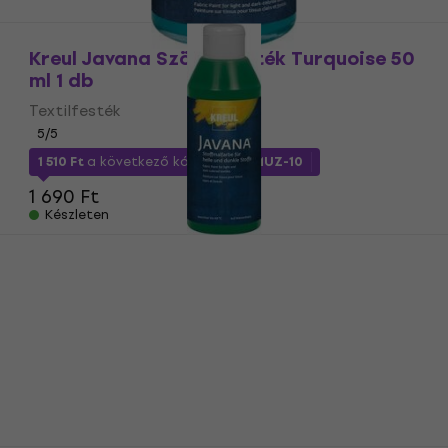
Kreul Javana Szövet festék Turquoise 50
ml 1 db
Textilfesték
5
/5
1 510 Ft
a következő kóddal
MUZMUZ-10
1 690 Ft
Készleten
Kreul Javana Szövet festék Dark Green
250 ml 1 db
Textilfesték
4
/5
4 220 Ft
a következő kóddal
MUZMUZ-10
4 880 Ft
Készleten