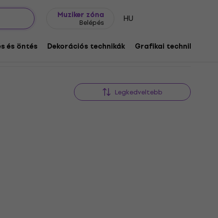
Ajándék ötletek
FAQ
Muziker Blog
Muziker zóna
HU
Belépés
s és öntés
Dekorációs technikák
Grafikai technikák
Legkedveltebb