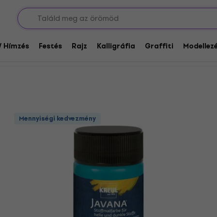
tilfestékek
k
/ Hímzés
Festés
Rajz
Kalligráfia
Graffiti
Modellezé
Mennyiségi kedvezmény