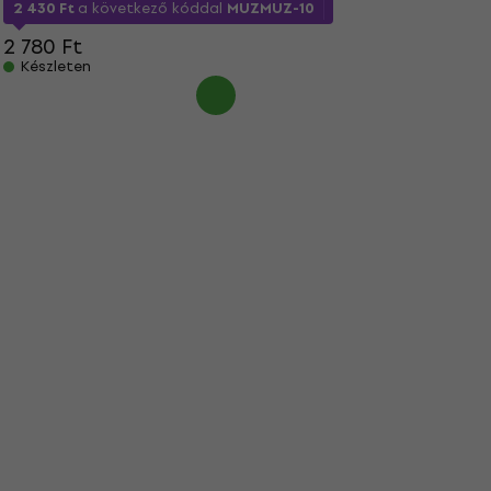
2 430 Ft
a következő kóddal
MUZMUZ-10
2 780 Ft
Készleten