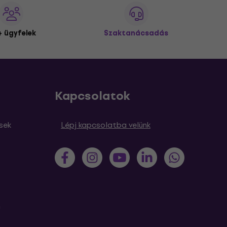
 ügyfelek
Szaktanácsadás
Kapcsolatok
sek
Lépj kapcsolatba velünk
m