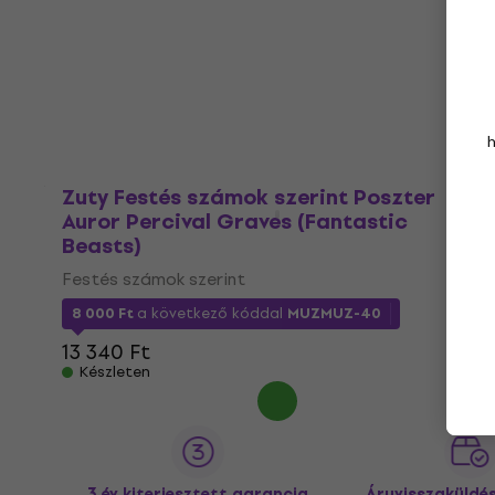
5 660 Ft
a következő kóddal
MUZMUZ-40
10 170 Ft
Készleten
Zuty Festés számok szerint Poszter
Auror Percival Graves (Fantastic
Beasts)
Festés számok szerint
8 000 Ft
a következő kóddal
MUZMUZ-40
13 340 Ft
Készleten
3 év kiterjesztett garancia
Áruvisszaküldé