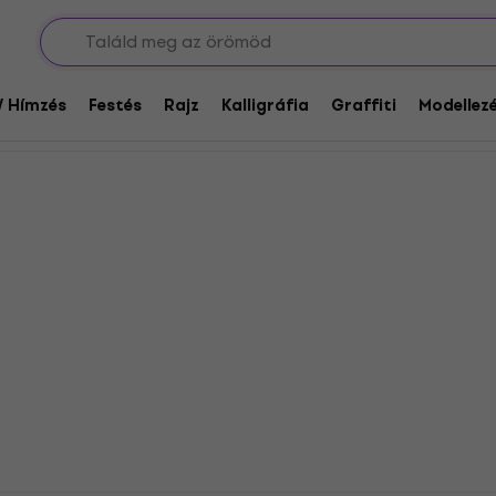
pon 40: Festés számok szerint
k szerint
/ Hímzés
Festés
Rajz
Kalligráfia
Graffiti
Modellezé