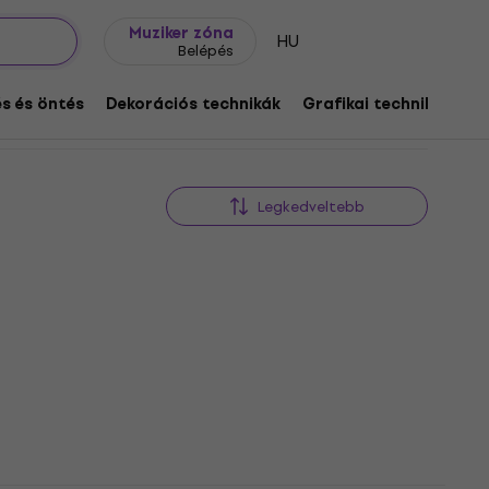
Ajándék ötletek
FAQ
Muziker Blog
Muziker zóna
HU
Belépés
s és öntés
Dekorációs technikák
Grafikai technikák
Legkedveltebb