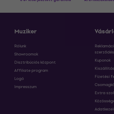
Muziker
Vásárl
Rólunk
Reklamáci
szerződés
Showroomok
Kuponok
Disztribúciós központ
Kiszállítá
Affiliate program
Fizetési f
Logó
Csomagkö
Impresszum
Extra szo
Közössége
Adatkezel