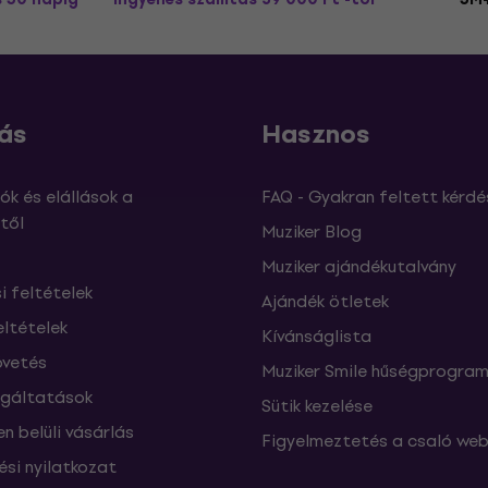
ás
Hasznos
ók és elállások a
FAQ - Gyakran feltett kérdé
től
Muziker Blog
Muziker ajándékutalvány
si feltételek
Ajándék ötletek
eltételek
Kívánságlista
vetés
Muziker Smile hűségprogra
lgáltatások
Sütik kezelése
n belüli vásárlás
Figyelmeztetés a csaló web
ési nyilatkozat