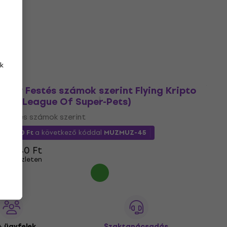
Festés számok szerint
7 320 Ft
a következő kóddal
MUZMUZ-45
13 340 Ft
Készleten
k
Zuty Festés számok szerint Flying Kripto
(DC League Of Super-Pets)
Festés számok szerint
7 290 Ft
a következő kóddal
MUZMUZ-45
13 340 Ft
Készleten
 ügyfelek
Szaktanácsadás