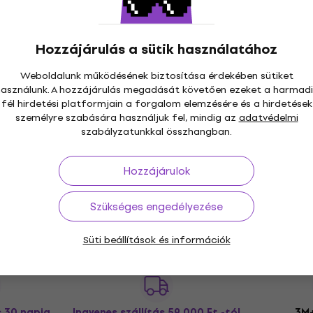
Festés számok szerint
7 150 Ft
a következő kóddal
MUZMUZ-45
Hozzájárulás a sütik használatához
13 340 Ft
Készleten
Weboldalunk működésének biztosítása érdekében sütiket
használunk. A hozzájárulás megadását követően ezeket a harmadi
fél hirdetési platformjain a forgalom elemzésére és a hirdetések
személyre szabására használjuk fel, mindig az
adatvédelmi
Zuty Festés számok szerint Ace on the
szabályzatunkkal összhangban.
Rope (DC League Of Super-Pets)
Festés számok szerint
Hozzájárulok
7 290 Ft
a következő kóddal
MUZMUZ-45
13 340 Ft
Szükséges engedélyezése
Készleten
Süti beállítások és információk
s 30 napig
Ingyenes szállítás
59 000 Ft -tól
3M+