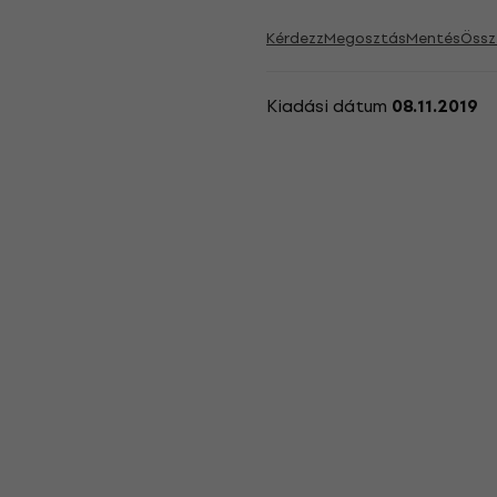
Kérdezz
Megosztás
Mentés
Össz
Kiadási dátum
08.11.2019