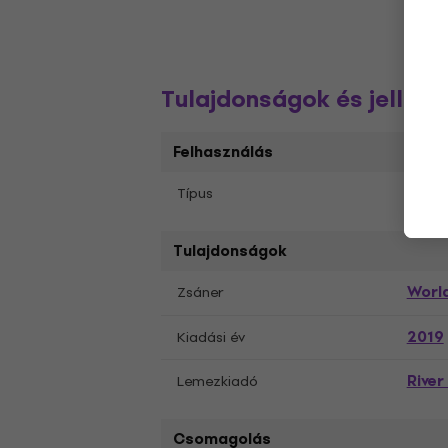
Tulajdonságok és jelleg
Felhasználás
Albu
Típus
Tulajdonságok
Worl
Zsáner
2019
Kiadási év
River
Lemezkiadó
Csomagolás