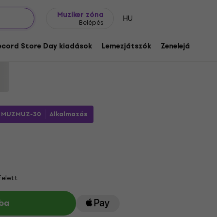
Ajándék ötletek
FAQ
Muziker Blog
Muziker zóna
HU
Belépés
ou See Is What You Get (CD)
ecord Store Day kiadások
Lemezjátszók
Zenelejátszók
1184971
l
MUZMUZ-30
Alkalmazás
felett
ba