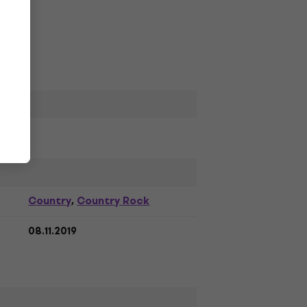
Country
Country Rock
,
08.11.2019