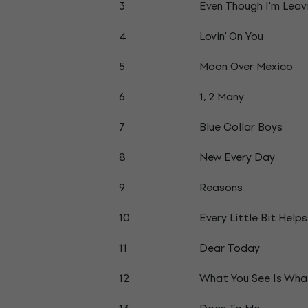
3
Even Though I'm Leav
4
Lovin' On You
5
Moon Over Mexico
6
1, 2 Many
7
Blue Collar Boys
8
New Every Day
9
Reasons
10
Every Little Bit Helps
11
Dear Today
12
What You See Is Wha