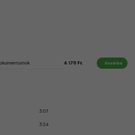
okumentumok
6 170 Ft
Kosárba
3:07
3:24