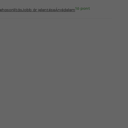
16 pont
ehasonlítás
Jobb ár jelentése
Árvédelem