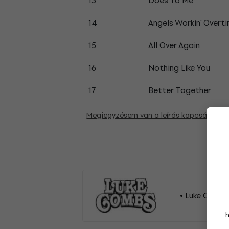
13
Does To Me
14
Angels Workin' Overt
15
All Over Again
16
Nothing Like You
17
Better Together
Megjegyzésem van a leírás kapcsán
Luke Combs