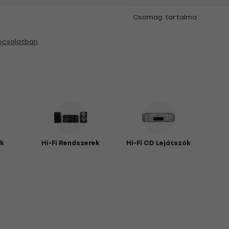
Csomag tartalma
pcsolatban
ók
Hi-Fi Rendszerek
Hi-Fi CD Lejátszók