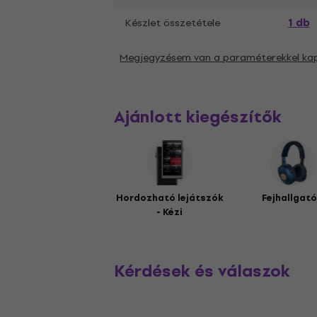
1 db
Készlet összetétele
Megjegyzésem van a paraméterekkel ka
Ajánlott kiegészítők
Hordozható lejátszók
Fejhallgat
- Kézi
Kérdések és válaszok