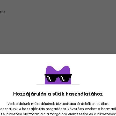
ime
Hozzájárulás a sütik használatához
 Zenei CD-k
Weboldalunk működésének biztosítása érdekében sütiket
használunk. A hozzájárulás megadását követően ezeket a harmadi
fél hirdetési platformjain a forgalom elemzésére és a hirdetések