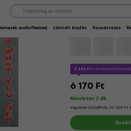
Luke Combs - What Y
glemezek audiofileknek
Limitált kiadás
Soundtracks
R
Márka:
Luke Combs
Termékkód:
4 240 Ft
a következő kódda
6 170 Ft
Készleten 2 db
Ingyenes kiszállítás 30 000 Ft 
Kosár