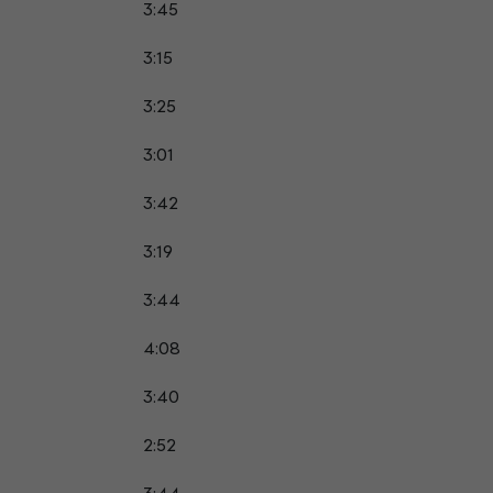
3:45
3:15
3:25
3:01
3:42
3:19
3:44
4:08
3:40
2:52