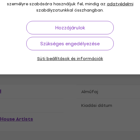
személyre szabására használjuk fel, mindig az
adatvédelmi
szabályzatunkkal összhangban.
Hozzájárulok
zetességek
Szükséges engedélyezése
Süti beállítások és információk
m
CD
,
d
Alműfaj
Kiadási dátum
 House Artists