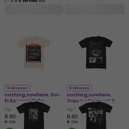
1 - 4 a
4 termék
-ból
Szűrő
5 változat
5 változat
nothing,nowhere. Sci-
nothing,nowhere.
Fi Scorpio Fight
Trauma Factor V.2
Ing
Ing
8 800 Ft
9 260 Ft
8 800 Ft
9 260 Ft
Készleten
Készleten