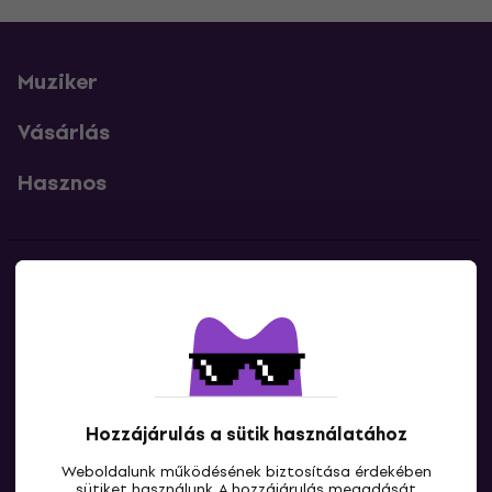
Muziker
Vásárlás
Hasznos
Kapcsolatok
Lépj kapcsolatba velünk
Hozzájárulás a sütik használatához
Weboldalunk működésének biztosítása érdekében
sütiket használunk. A hozzájárulás megadását