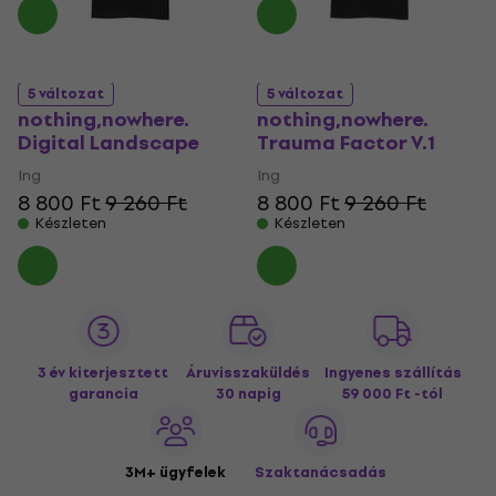
5 változat
5 változat
nothing,nowhere.
nothing,nowhere.
Digital Landscape
Trauma Factor V.1
Ing
Ing
8 800 Ft
9 260 Ft
8 800 Ft
9 260 Ft
Készleten
Készleten
3 év kiterjesztett
Áruvisszaküldés
Ingyenes szállítás
garancia
30 napig
59 000 Ft -tól
3M+ ügyfelek
Szaktanácsadás