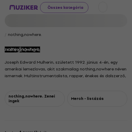
Összes kategória
nothing,nowhere.
Joseph Edward Mulherin, született 1992. június 4-én, egy
amerikai lemezlovas, akit szakmailag nothing,nowhere néven
ismernek. Multiinstrumentalista, rapper, énekes és dalszerző,
aki minden zenéjét maga írja és készíti. Élő fellépéseken egy
nothing,nowhere nevű kísérőzenészekből álló csoport
csatlakozik hozzá. A projekt olyan zenekarokkal turnézott,
nothing,nowhere. Zenei
Merch - listázás
ingek
mint a Grandson, a Real Friends, a Tiny Moving Parts, a
Thrice, a La Dispute, a Neck Deep és a Fall Out Boy.