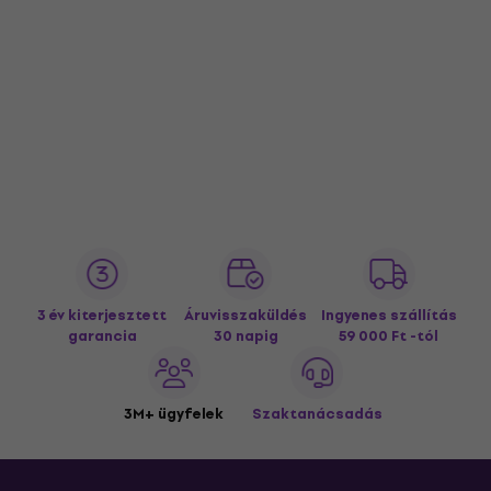
3 év kiterjesztett
Áruvisszaküldés
Ingyenes szállítás
garancia
30 napig
59 000 Ft -tól
3M+ ügyfelek
Szaktanácsadás