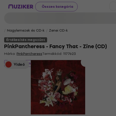
Összes kategória
Nagylemezek és CD-k
Zenei CD-k
Értékesítés megszűnt
PinkPantheress - Fancy That - Zine (CD)
Márka:
PinkPantheress
Termékkód:
1177623
Értékesítés megszűnt
Videó