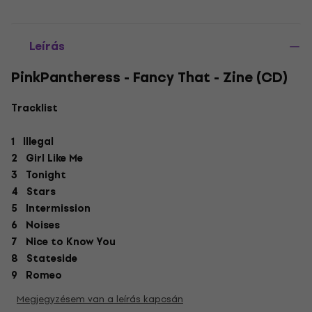
Leírás
PinkPantheress - Fancy That - Zine (CD)
Tracklist
1 Illegal
2 Girl Like Me
3 Tonight
4 Stars
5 Intermission
6 Noises
7 Nice to Know You
8 Stateside
9 Romeo
Megjegyzésem van a leírás kapcsán