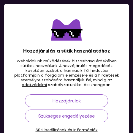
Kapcsolatok
Lépj kapcsolatba velünk
Hozzájárulás a sütik használatához
Weboldalunk működésének biztosítása érdekében
sütiket használunk. A hozzájárulás megadását
követően ezeket a harmadik fél hirdetési
platformjain a forgalom elemzésére és a hirdetések
személyre szabására használjuk fel, mindig az
HU
adatvédelmi
szabályzatunkkal összhangban.
Hozzájárulok
Szükséges engedélyezése
Süti beállítások és információk