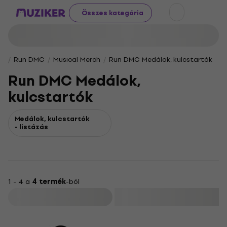
Összes kategória
Run DMC
Musical Merch
Run DMC Medálok, kulcstartók
Run DMC Medálok,
kulcstartók
Medálok, kulcstartók
- listázás
1 - 4 a
4 termék
-ból
Szűrő