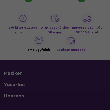
3 év kiterjesztett
Áruvisszaküldés
Ingyenes szállítás
garancia
30 napig
59 000 Ft -tól
3M+ ügyfelek
Szaktanácsadás
Muziker
Vásárlás
Hasznos