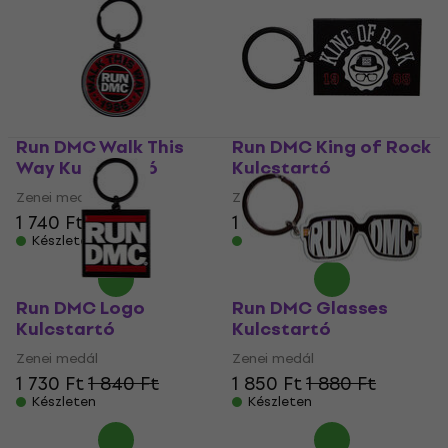
Run DMC Walk This
Run DMC King of Rock
Way Kulcstartó
Kulcstartó
Zenei medál
Zenei medál
1 740 Ft
1 800 Ft
1 820 Ft
Készleten
Készleten
Run DMC Logo
Run DMC Glasses
Kulcstartó
Kulcstartó
Zenei medál
Zenei medál
1 730 Ft
1 840 Ft
1 850 Ft
1 880 Ft
Készleten
Készleten