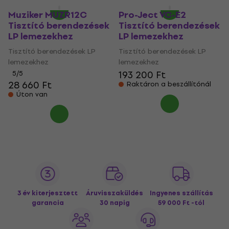
Muziker MUZR12C
Pro-Ject VC-E2
Tisztító berendezések
Tisztító berendezések
LP lemezekhez
LP lemezekhez
Tisztító berendezések LP
Tisztító berendezések LP
lemezekhez
lemezekhez
193 200 Ft
5
/5
28 660 Ft
Raktáron a beszállítónál
Úton van
3 év kiterjesztett
Áruvisszaküldés
Ingyenes szállítás
garancia
30 napig
59 000 Ft -tól