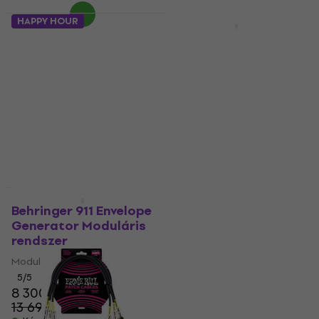
HAPPY HOUR
Akció
Varta LR03 Longlife 4
Adam Hall K 12 C 10 10
AAA Elem
m Többmagos kábel
AAA Elem
Többmagos kábel
5
/5
5
/5
1 260 Ft
46 710 Ft
1 660 Ft
52 930 Ft
- 24 %
- 12 %
Készleten
Készleten
Akció
Akció
Behringer 911 Envelope
Vox VCC-90 9 m
Generator Moduláris
Egyenes - Pipa
rendszer
Hangszerkábel
Moduláris rendszer
Hangszerkábel
5
/5
5
/5
8 300 Ft
9 190 Ft
13 690 Ft
10 240 Ft
- 39 %
- 10 %