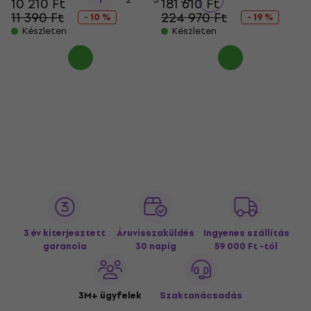
10 210 Ft
181 610 Ft
11 390 Ft
224 970 Ft
- 10 %
- 19 %
Készleten
Készleten
3 év kiterjesztett
Áruvisszaküldés
Ingyenes szállítás
garancia
30 napig
59 000 Ft -tól
3M+ ügyfelek
Szaktanácsadás