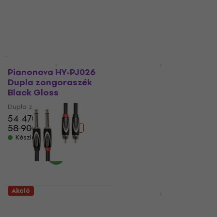
39 770 Ft
5 680 Ft
- 39 %
6 710 Ft
Készleten
- 15 %
Készleten
Akció
HAPPY HOUR
Pianonova HY-PJ026
Latone MasterChord
Dupla zongoraszék
34K 60RD Billentyűs
Black Gloss
harmonika Red
Dupla zongoraszék
Billentyűs harmonika
54 470 Ft
5
/5
58 900 Ft
247 710 Ft
- 8 %
283 660 Ft
Készleten
- 13 %
Készleten
Akció
Akció
Roland RCC-3-2R28 1
Behringer Dual
m Audiokábel
Envelope Generator