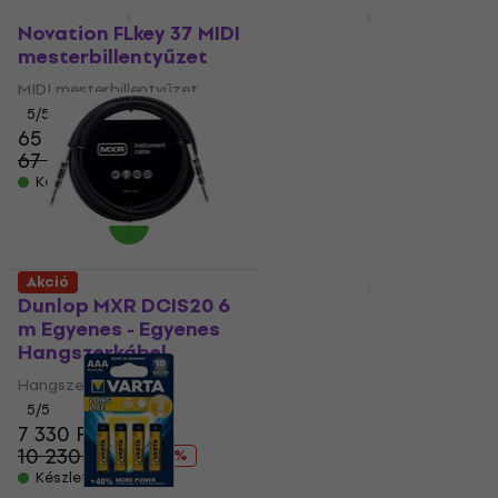
Akció
Akció
Novation FLkey 37 MIDI
D'Addario Planet
mesterbillentyűzet
Waves PW-S-05 150 cm
Hangfalkábel
MIDI mesterbillentyűzet
Hangfalkábel
5
/5
65 140 Ft
5
/5
67 930 Ft
9 610 Ft
- 4 %
10 520 Ft
Készleten
- 9 %
Készleten
Akció
Akció
Dunlop MXR DCIS20 6
Stagg MIS-0822BK
m Egyenes - Egyenes
Gémes
Hangszerkábel
mikrofonállvány
Hangszerkábel
Gémes mikrofonállvány
5
/5
5
/5
7 330 Ft
9 250 Ft
10 230 Ft
10 240 Ft
- 28 %
- 10 %
Készleten
Készleten