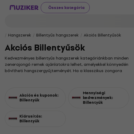
Összes kategória
Hangszerek
Billentyűs hangszerek
Akciós Billentyűsök
Akciós Billentyűsök
Kedvezményes billentyűs hangszerek kategóriánkban minden
zenerajongó remek ajánlatokra lelhet, amelyekkel könnyedén
bővítheti hangszergyűjteményét. Ha a klasszikus zongora
hangzása ejti rabul, itt kiváló lehetőségek várják, hogy
megfizethető áron jusson hozzá a legjobb modellekhez.
A szintetizátorok világa végtelenül izgalmas és sokszínű; ha
Mennyiségi
Akciós és kuponok:
új hangszínek felfedezésére vágysz, érdemes nálunk
kedvezmények:
Billentyűk
Billentyűk
körülnézned. Egy modern elektromos zongora pedig
tökéletes választás lehet, ha otthonodban szeretnéd élvezni
Kiárusítás:
az autentikus zongorahangzást, de mindezt kisebb
Billentyűk
helyigénnyel és nagyobb mobilitással.
Fedezd fel a
További akciós billentyűs hangszerek