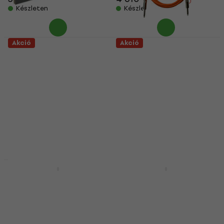
Készleten
Készleten
Akció
Akció
Yamaha LP 5A
Orange CA034 3 m
Lábkapcsoló
Egyenes - Egyenes
Hangszerkábel
Lábkapcsoló
Hangszerkábel
5
/5
29 800 Ft
5
/5
32 970 Ft
6 210 Ft
- 10 %
7 530 Ft
Készleten
- 18 %
Készleten
Akció
Akció
Yamaha SC-KB630 61
Roland RCC-10-
billentyű tok
TR2RV2 3 m
Audiokábel
61 billentyű tok
Audiokábel
5
/5
24 220 Ft
5
/5