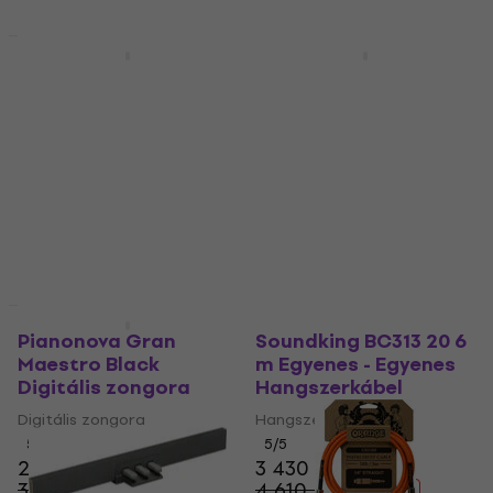
Akció
Akció
Pianonova El Clasico
Fender Professional
MKII Black Digitális
Series 7,5 m Egyenes -
zongora
Pipa Hangszerkábel
Digitális zongora
Hangszerkábel
201 420 Ft
5
/5
266 270 Ft
6 990 Ft
- 24 %
7 860 Ft
Készleten
- 11 %
Készleten
Akció
Akció
Pianonova Gran
Soundking BC313 20 6
Maestro Black
m Egyenes - Egyenes
Digitális zongora
Hangszerkábel
Digitális zongora
Hangszerkábel
5
/5
5
/5
256 450 Ft
3 430 Ft
339 020 Ft
4 610 Ft
- 24 %
- 26 %