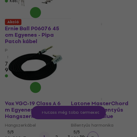
Készleten
Készleten
Akció
HAPPY HOUR
Ernie Ball P06076 45
ADJ AC-2R-2J6M/3 3 m
cm Egyenes - Pipa
Audiokábel
Patch kábel
Audiokábel
Patch kábel
5
/5
2 270 Ft
5
/5
2 800 Ft
7 900 Ft
- 19 %
9 290 Ft
Készleten
- 15 %
Készleten
Vox VGC-19 Class A 6
Latone MasterChord
m Egyenes - Pipa
34K 72BL Billentyűs
Mutass még több terméket
Hangszerkábel
harmonika Blue
Hangszerkábel
Billentyűs harmonika
5
/5
5
/5
...
1
2
3
39