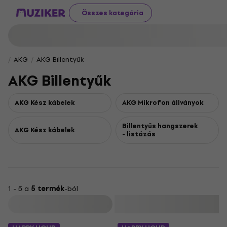
Összes kategória
AKG
AKG Billentyűk
AKG Billentyűk
AKG Kész kábelek
AKG Mikrofon állványok
Billentyűs hangszerek
AKG Kész kábelek
- listázás
1 - 5 a
5 termék
-ból
Szűrő