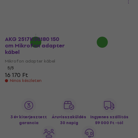
Mikrofonkábel (Csak
Mikrofonkábel (Csak
kicsomagolt)
kicsomagolt)
Mikrofonkábel
Mikrofonkábel
25 730 Ft
23 800 Ft
24 110 Ft
Készleten
Készleten
AKG 2517K00180 150
cm Mikrofon adapter
kábel
Mikrofon adapter kábel
5
/5
16 170 Ft
Nincs készleten
3 év kiterjesztett
Áruvisszaküldés
Ingyenes szállítás
garancia
30 napig
59 000 Ft -tól