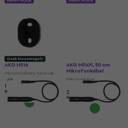
HAPPY HOUR
HAPPY HOUR
Csak kicsomagolt
Csak kicsomagolt
AKG H516
AKG MPAVL 50 cm
Mikrofonkábel
Mikrofonállvány tartozék
Mikrofonkábel
4
/5
1 370 Ft
4
/5
25 990 Ft
Készleten
Készleten
AKG MPAVL 50 cm
AKG MPAVL 50 cm