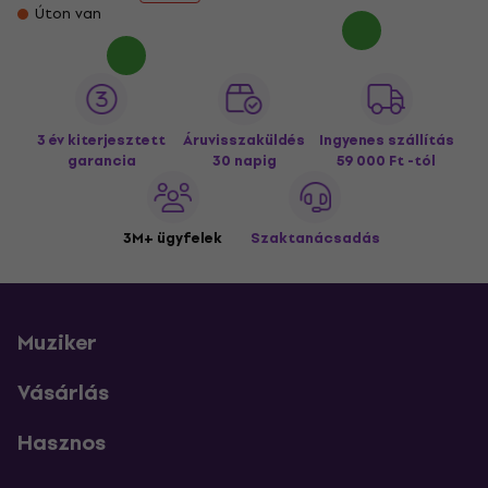
Úton van
3 év kiterjesztett
Áruvisszaküldés
Ingyenes szállítás
garancia
30 napig
59 000 Ft -tól
3M+ ügyfelek
Szaktanácsadás
Muziker
Vásárlás
Hasznos