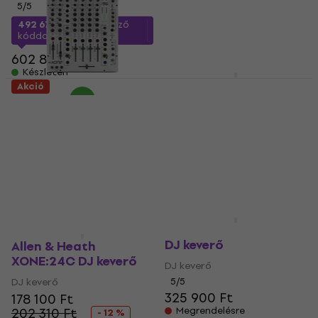
5
/5
5
/5
749 560 Ft
492 670 Ft
a következő
Készleten
kóddal
MUZMUZ-15
602 850 Ft
Készleten
Allen & Heath XONE:92
Akció
MK2 DJ keverő
Allen & Heath XONE:96
DJ keverő (Mint új)
DJ keverő
DJ keverő
5
/5
512 230 Ft
668 910 Ft
Úton van
Készleten
Allen & Heath XONE:43
DJ keverő
Allen & Heath
XONE:24C DJ keverő
DJ keverő
DJ keverő
5
/5
325 900 Ft
178 100 Ft
202 310 Ft
Megrendelésre
- 12 %