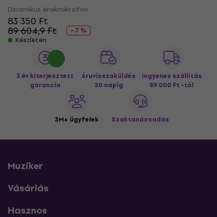
Dinamikus énekmikrofon
83 350 Ft
89 604,9 Ft
- 7 %
Készleten
3 év kiterjesztett
Áruvisszaküldés
Ingyenes szállítás
garancia
30 napig
59 000 Ft -tól
3M+ ügyfelek
Szaktanácsadás
Muziker
Vásárlás
Hasznos