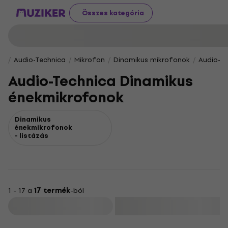
Összes kategória
Audio-Technica
Mikrofon
Dinamikus mikrofonok
Audio-T
Audio-Technica Dinamikus
énekmikrofonok
Dinamikus
énekmikrofonok
- listázás
1 - 17 a
17 termék
-ból
Szűrő