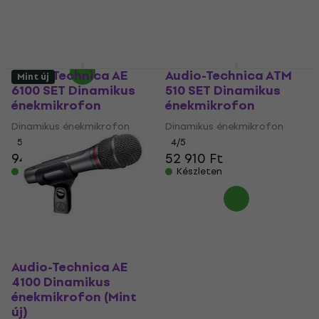
95 870 Ft
97 820 Ft
Dinamikus énekmikrofon
Készleten
15 910 Ft
Készleten
Audio-Technica AE
Audio-Technica ATM
Mint új
6100 SET Dinamikus
510 SET Dinamikus
énekmikrofon
énekmikrofon
Dinamikus énekmikrofon
Dinamikus énekmikrofon
5
/5
4
/5
94 660 Ft
52 910 Ft
Készleten
Készleten
Audio-Technica AE
4100 Dinamikus
énekmikrofon (Mint
új)