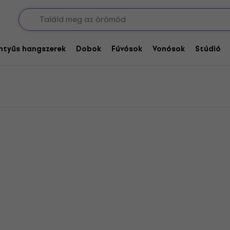
allgatók
entyűs hangszerek
Dobok
Fúvósok
Vonósok
Stúdió
Mint új