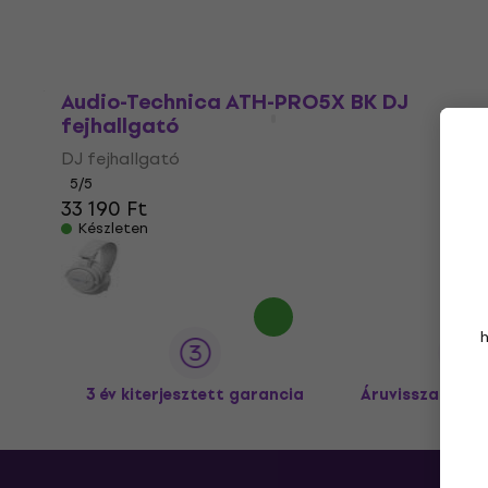
Audio-Technica ATH-PRO5X BK DJ
fejhallgató
DJ fejhallgató
5
/5
33 190 Ft
Készleten
3 év kiterjesztett garancia
Áruvisszaküldé