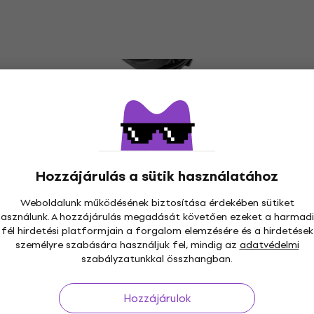
Audio-Technica ATH-PRO5X BK DJ
fejhallgató (Mint új)
DJ fejhallgató
29 900 Ft
31 670 Ft
Készleten
Hozzájárulás a sütik használatához
Weboldalunk működésének biztosítása érdekében sütiket
használunk. A hozzájárulás megadását követően ezeket a harmadi
fél hirdetési platformjain a forgalom elemzésére és a hirdetések
személyre szabására használjuk fel, mindig az
adatvédelmi
s 30 napig
Ingyenes szállítás
59 000 Ft -tól
3M+
szabályzatunkkal összhangban.
Hozzájárulok