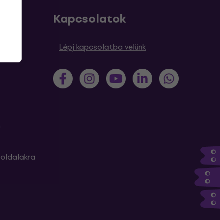
Kapcsolatok
sek
Lépj kapcsolatba velünk
m
oldalakra