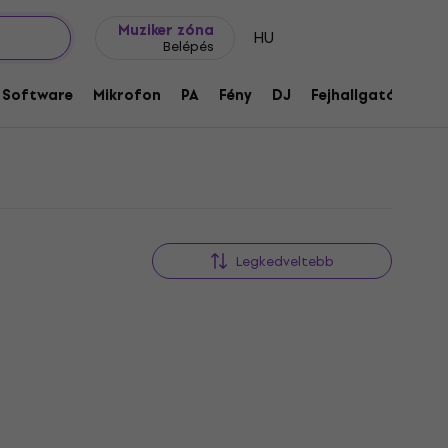
Ajándék ötletek
FAQ
Muziker Blog
Muziker zóna
HU
Belépés
Software
Mikrofon
PA
Fény
DJ
Fejhallgató
Audi
Legkedveltebb