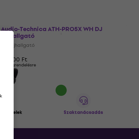
Audio-Technica ATH-PRO5X WH DJ
fejhallgató
DJ fejhallgató
5
/5
38 800 Ft
Megrendelésre
k
 ügyfelek
Szaktanácsadás