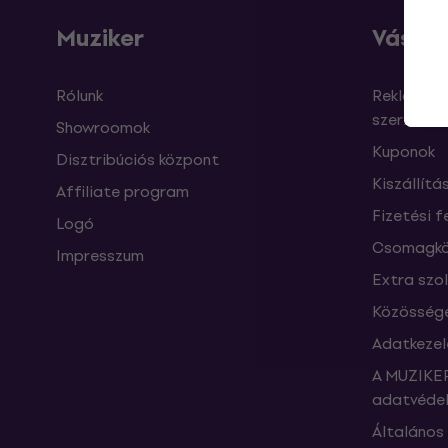
Muziker
Vásárl
Rólunk
Reklamáci
szerződés
Showroomok
Kuponok
Disztribúciós központ
Kiszállítá
Affiliate program
Fizetési f
Logó
Csomagkö
Impresszum
Extra szo
Közössége
Adatkezel
A MUZIKER
adatvédel
Általános 