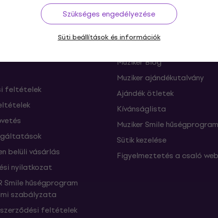
Szükséges engedélyezése
ás
Hasznos
Süti beállítások és információk
ók és elállások a
FAQ - Gyakran feltett kérdé
től
Muziker Blog
Muziker ajándékutalvány
si feltételek
Ajándék ötletek
eltételek
Kívánságlista
vetés
Muziker Smile hűségprogra
lgáltatások
Sütik kezelése
n belüli vásárlás
Figyelmeztetés a csaló web
ési nyilatkozat
 Smile hűségprogram
mi szabályzata
szerződési feltételek