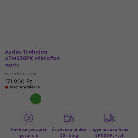
Audio-Technica
ATM230PK Mikrofon
szett
Mikrofon szett
171 900 Ft
Megrendelésre
3 év kiterjesztett
Áruvisszaküldés
Ingyenes szállítás
garancia
30 napig
59 000 Ft -tól