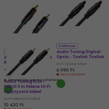
3 változat
Audio Tuning Digital
3 változat
Optic - Toslink Toslink
Audio Tuning 2 RCA - 2
RCA RCA Cinch Male
Hi-Fi Optikai kábel
6 090 Ft
Hi-Fi Audio kábel
Nincs készleten
5
/5
Átmenetileg nem hozzáférhető
Audio Tuning RCA -
Sub10 3 m Fekete Hi-Fi
Mélynyomó kábel
Hi-Fi Mélynyomó kábel
10 420 Ft