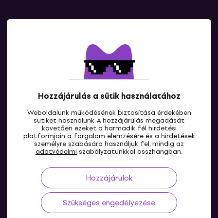
Kapcsolatok
Lépj kapcsolatba velünk
Hozzájárulás a sütik használatához
Weboldalunk működésének biztosítása érdekében
sütiket használunk. A hozzájárulás megadását
követően ezeket a harmadik fél hirdetési
platformjain a forgalom elemzésére és a hirdetések
személyre szabására használjuk fel, mindig az
HU
adatvédelmi
szabályzatunkkal összhangban.
Hozzájárulok
Szükséges engedélyezése