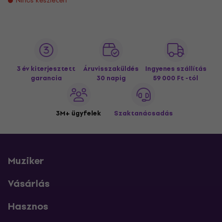
Nincs készleten
3 év kiterjesztett
Áruvisszaküldés
Ingyenes szállítás
garancia
30 napig
59 000 Ft -tól
3M+ ügyfelek
Szaktanácsadás
Muziker
Vásárlás
Hasznos