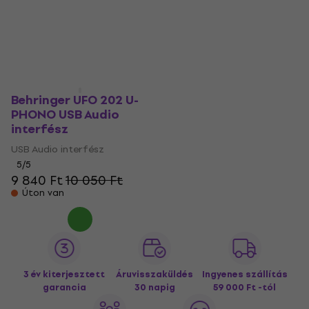
USB Audio interfész
USB Audio interfész
5
/5
5
/5
36 880 Ft
10 630 Ft
11 350 Ft
Úton van
Úton van
Behringer UFO 202 U-
PHONO USB Audio
interfész
USB Audio interfész
5
/5
9 840 Ft
10 050 Ft
Úton van
3 év kiterjesztett
Áruvisszaküldés
Ingyenes szállítás
garancia
30 napig
59 000 Ft -tól