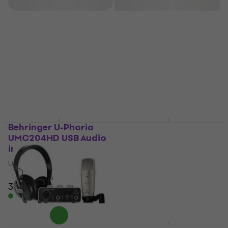
Szűrő
Behringer U-Phoria
Behringer U-Phoria
UMC204HD USB Audio
UMC404HD USB Audio
interfész
interfész
USB Audio interfész
USB Audio interfész
5
/5
5
/5
31 490 Ft
40 180 Ft
Készleten
Készleten