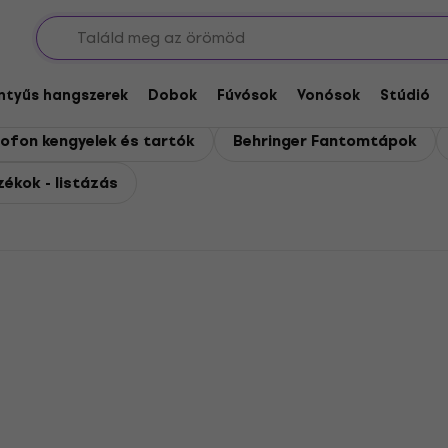
tozékok
entyűs hangszerek
Dobok
Fúvósok
Vonósok
Stúdió
rofon kengyelek és tartók
Behringer Fantomtápok
ékok - listázás
Mennyiségi kedvezmény