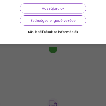
12 480 Ft
Készleten
Hozzájárulok
Behringer PMC-150 1,5 m Mikrofonkábel
Szükséges engedélyezése
(Mint új)
Süti beállítások és információk
Mikrofonkábel
7 080 Ft
7 480 Ft
Készleten