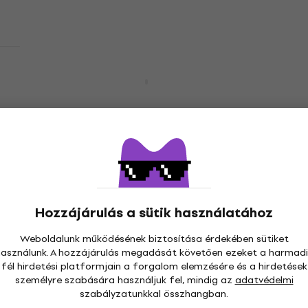
Készleten
Behringer Mic Link Mikrofon előerősítő
Mikrofon előerősítő
5
/5
13 930 Ft
Készleten
Hozzájárulás a sütik használatához
Behringer SMP 1000 Mikrofon
Mint új
Shockmount
Weboldalunk működésének biztosítása érdekében sütiket
használunk. A hozzájárulás megadását követően ezeket a harmadi
Mikrofon Shockmount
fél hirdetési platformjain a forgalom elemzésére és a hirdetések
5
/5
személyre szabására használjuk fel, mindig az
adatvédelmi
11 410 Ft
a következő kóddal
MUZMUZ-5
szabályzatunkkal összhangban.