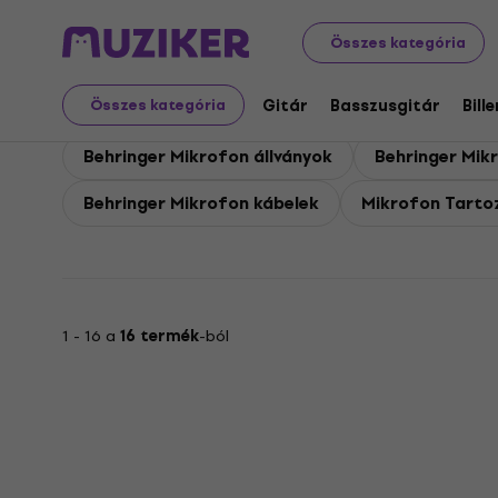
Behringer
Mikrofon
Behringer Mikrofon Tartozékok
Összes kategória
Behringer Mikrofon Tar
Gitár
Basszusgitár
Bill
Összes kategória
Behringer Mikrofon állványok
Behringer Mik
Behringer Mikrofon kábelek
Mikrofon Tartoz
1 - 16 a
16 termék
-ból