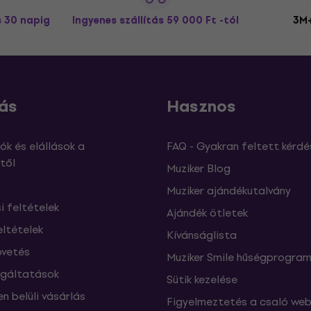
s 30 napig
Ingyenes szállítás
59 000 Ft -tól
3M+
ás
Hasznos
ók és elállások a
FAQ - Gyakran feltett kérdé
től
Muziker Blog
Muziker ajándékutalvány
si feltételek
Ajándék ötletek
eltételek
Kívánságlista
vetés
Muziker Smile hűségprogra
lgáltatások
Sütik kezelése
n belüli vásárlás
Figyelmeztetés a csaló web