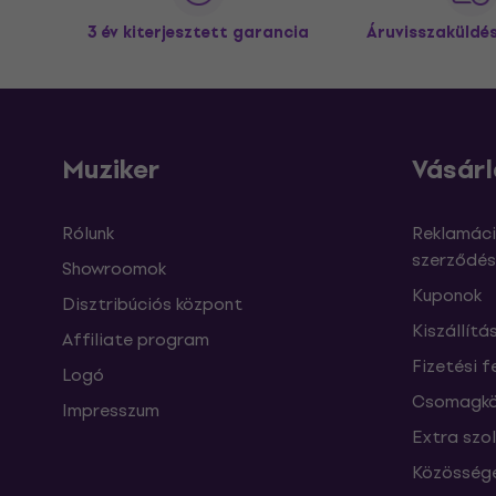
3 év kiterjesztett garancia
Áruvisszaküldé
Muziker
Vásárl
Rólunk
Reklamáci
szerződés
Showroomok
Kuponok
Disztribúciós központ
Kiszállítá
Affiliate program
Fizetési f
Logó
Csomagkö
Impresszum
Extra szo
Közössége