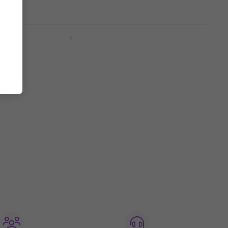
11 040 Ft
Készleten
Behringer PS400 Fantomtáp
Fantomtáp
5
/5
9 650 Ft
10 080 Ft
Úton van