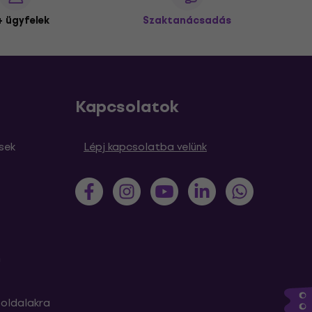
 ügyfelek
Szaktanácsadás
Kapcsolatok
sek
Lépj kapcsolatba velünk
m
oldalakra