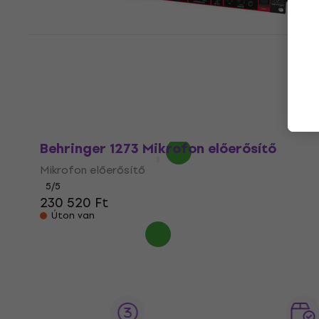
Behringer UV1 Mikrofon előerősítő (Mint
új)
Mikrofon előerősítő
40 090 Ft
46 540 Ft
- 14 %
Készleten
Behringer 1273 Mikrofon előerősítő
Mikrofon előerősítő
5
/5
230 520 Ft
Úton van