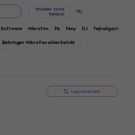
Ajándék ötletek
FAQ
Muziker Blog
Muziker zóna
HU
Belépés
Software
Mikrofon
PA
Fény
DJ
Fejhallgató
Audi
Behringer Mikrofon előerősítők
Legkedveltebb
HAPPY HOUR