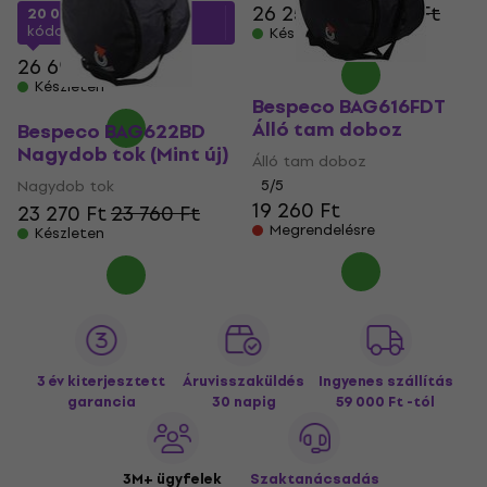
26 250 Ft
26 530 Ft
20 090 Ft
a következő
kóddal
MUZMUZ-20
Készleten
26 690 Ft
Készleten
Bespeco BAG616FDT
Álló tam doboz
Bespeco BAG622BD
Nagydob tok (Mint új)
Álló tam doboz
Nagydob tok
5
/5
19 260 Ft
23 270 Ft
23 760 Ft
Megrendelésre
Készleten
3 év kiterjesztett
Áruvisszaküldés
Ingyenes szállítás
garancia
30 napig
59 000 Ft -tól
3M+ ügyfelek
Szaktanácsadás