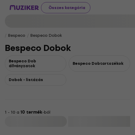
Összes kategória
Bespeco
Bespeco Dobok
Bespeco Dobok
Bespeco Dob
Bespeco Dobtartozékok
állványzatok
Dobok - listázás
1 - 10 a
10 termék
-ból
Szűrő