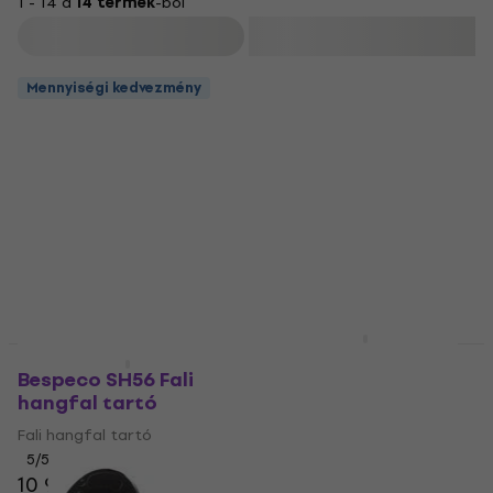
1 - 14 a
14 termék
-ból
Szűrő
Mennyiségi kedvezmény
Bespeco SH80N
Mennyiségi kedvezmény
Teleszkopikus
Bespeco SH56 Fali
háromlábú hangfal
hangfal tartó
állvány
Fali hangfal tartó
Teleszkopikus háromlábú
5
/5
hangfal állvány
10 900 Ft