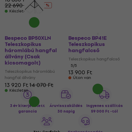
22 690 Ft
15 080 Ft
- 17 %
16 552,8 Ft
Készleten
Készleten
Bespeco BP50XLN
Bespeco BP41E
Teleszkopikus
Teleszkopikus
háromlábú hangfal
hangfalcső
állvány (Csak
Teleszkopikus hangfalcső
kicsomagolt)
5
/5
Teleszkopikus háromlábú
13 900 Ft
hangfal állvány
Úton van
13 920 Ft
14 070 Ft
Készleten
3 év kiterjesztett
Áruvisszaküldés
Ingyenes szállítás
garancia
30 napig
59 000 Ft -tól