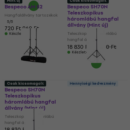
Mint új
Csak kicsomagolt
Bespeco AM 52
Bespeco SH70N
Teleszkopikus
Hangfalállvány tartozékok
háromlábú hangfal
5
/5
állvány (Mint új)
720 Ft
960 Ft
Teleszkopikus háromlábú
Készleten
hangfal állvány
18 830 Ft
20 750 Ft
Készleten
Csak kicsomagolt
Mennyiségi kedvezmény
Bespeco SH70N
Bespeco BP50XLN
Teleszkopikus
Teleszkopikus
háromlábú hangfal
háromlábú hangfal
állvány (Mint új)
állvány (Csak
kicsomagolt)
Teleszkopikus háromlábú
hangfal állvány
Teleszkopikus háromlábú
18 830 Ft
hangfal állvány