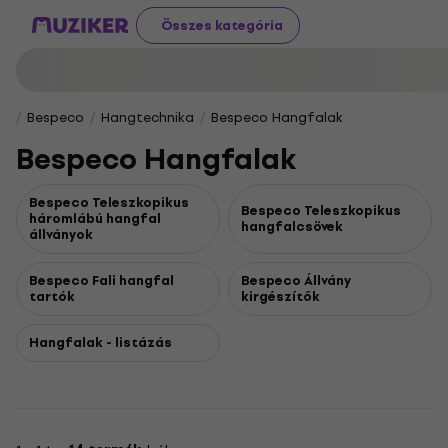
Összes kategória
Bespeco
Hangtechnika
Bespeco Hangfalak
Bespeco Hangfalak
Bespeco Teleszkopikus
Bespeco Teleszkopikus
háromlábú hangfal
hangfalcsövek
állványok
Bespeco Fali hangfal
Bespeco Állvány
tartók
kirgészítők
Hangfalak - listázás