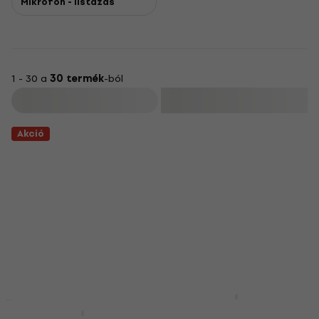
Mikrofon - listázás
1 - 30 a
30 termék
-ból
Szűrő
Akció
Beyerdynamic TG V35