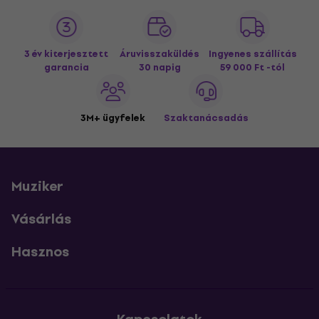
3 év kiterjesztett
Áruvisszaküldés
Ingyenes szállítás
garancia
30 napig
59 000 Ft -tól
3M+ ügyfelek
Szaktanácsadás
Muziker
Vásárlás
Hasznos