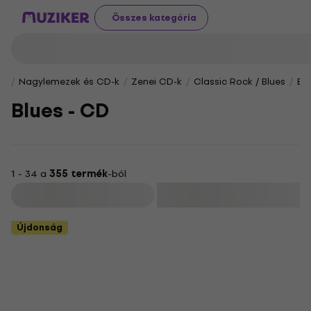
Összes kategória
Nagylemezek és CD-k
Zenei CD-k
Classic Rock / Blues
Bl
Blues - CD
1 - 34 a
355 termék
-ból
Szűrő
Újdonság