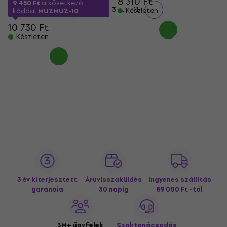
8 310 Ft
9 450 Ft
a következő
...
1
2
3
11
Készleten
kóddal
MUZMUZ-10
10 730 Ft
Készleten
3 év kiterjesztett
Áruvisszaküldés
Ingyenes szállítás
garancia
30 napig
59 000 Ft -tól
3M+ ügyfelek
Szaktanácsadás