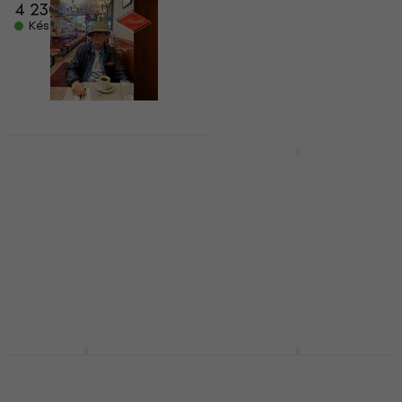
4 230 Ft
Zenei CD
Készleten
5
/5
4 700 Ft
Készleten
Eric Clapton -
Dire Straits - Brothers
Meanwhile (CD)
In Arms (Anniversary
Edition) (Limited
Zenei CD
Edition) (3 CD)
5
/5
5 850 Ft
Zenei CD
Készleten
5
/5
9 700 Ft
Készleten
Björk - Debut (CD)
Rod Stewart - The
Story So Far: The Very
Zenei CD
Best Of Rod Stewart