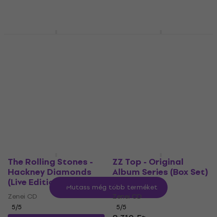
Louis Armstrong - The
Taj Mahal - Original
Very Best Of Louis
Album Classics
Armstrong (2 CD)
(Reissue) (Box Set) (3
CD)
Zenei CD
Zenei CD
4
/5
6 730 Ft
4 970 Ft
a következő
Készleten
kóddal
MUZMUZ-20
6 280 Ft
Készleten
The Rolling Stones -
ZZ Top - Original
Hackney Diamonds
Album Series (Box Set)
(Live Edition) (2 CD)
(5 CD)
Mutass még több terméket
Zenei CD
Zenei CD
5
/5
5
/5