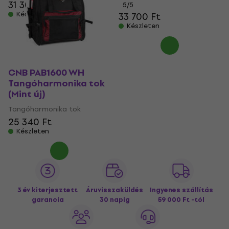
31 300 Ft
5
/5
Készleten
33 700 Ft
Készleten
CNB PAB1600 WH
Tangóharmonika tok
(Mint új)
Tangóharmonika tok
25 340 Ft
Készleten
3 év kiterjesztett
Áruvisszaküldés
Ingyenes szállítás
garancia
30 napig
59 000 Ft -tól