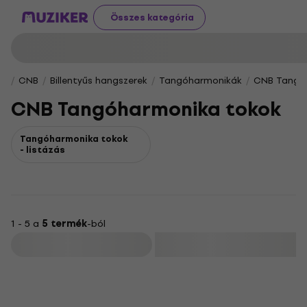
Összes kategória
CNB
Billentyűs hangszerek
Tangóharmonikák
CNB Tangó
CNB Tangóharmonika tokok
Tangóharmonika tokok
- listázás
1 - 5 a
5 termék
-ból
Szűrő
HAPPY HOUR