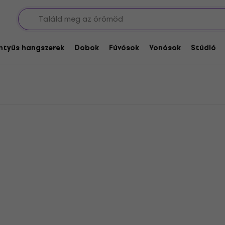
D'Addario Akusztikus gitárhúrok .013
tárhúrok .013
entyűs hangszerek
Dobok
Fúvósok
Vonósok
Stúdió