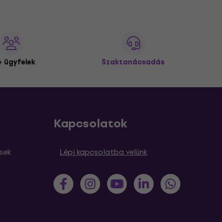
 ügyfelek
Szaktanácsadás
Kapcsolatok
sek
Lépj kapcsolatba velünk