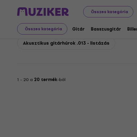
D'Addario
Gitár
Gitárhúrok
Akusztikus gitárhúrok
Összes kategória
D'Addario Akusztikus gi
Gitár
Basszusgitár
Bill
Összes kategória
Akusztikus gitárhúrok .013 - listázás
1 - 20 a
20 termék
-ból