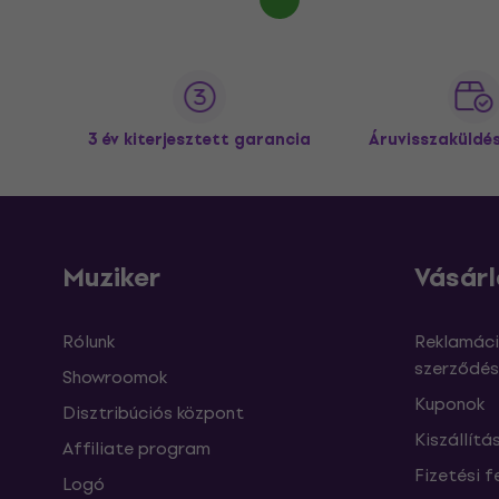
3 év kiterjesztett garancia
Áruvisszaküldé
Muziker
Vásárl
Rólunk
Reklamáci
szerződés
Showroomok
Kuponok
Disztribúciós központ
Kiszállítá
Affiliate program
Fizetési f
Logó