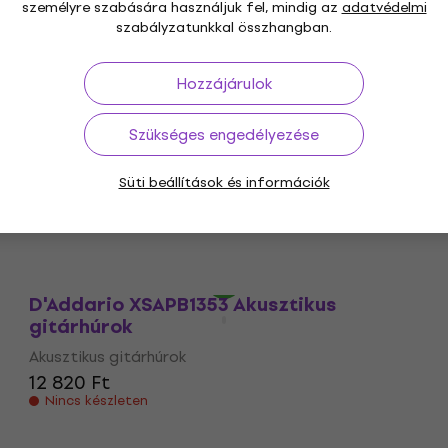
személyre szabására használjuk fel, mindig az
adatvédelmi
Akusztikus gitárhúrok
szabályzatunkkal összhangban.
4 270 Ft
4 490 Ft
Készleten
Hozzájárulok
Szükséges engedélyezése
D'Addario XSAPB1356-3P Akusztikus
gitárhúrok (Mint új)
Süti beállítások és információk
Akusztikus gitárhúrok
17 610 Ft
Készleten
D'Addario XSAPB1353 Akusztikus
gitárhúrok
Akusztikus gitárhúrok
12 820 Ft
Nincs készleten