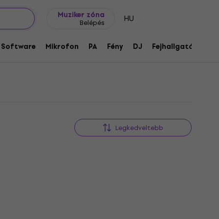
Ajándék ötletek
FAQ
Muziker Blog
Muziker zóna
HU
Belépés
Software
Mikrofon
PA
Fény
DJ
Fejhallgató
Audi
Legkedveltebb