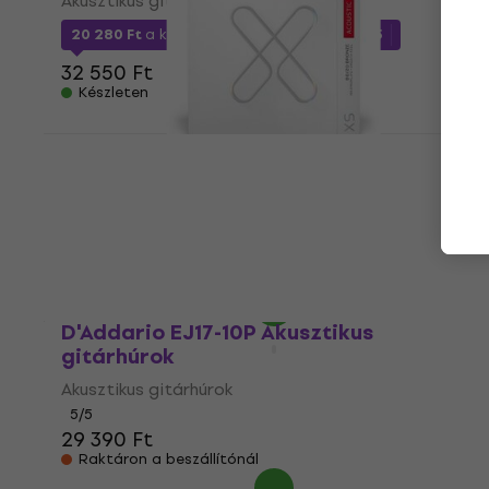
Akusztikus gitárhúrok
20 280 Ft
a következő kóddal
MUZMUZ-35
32 550 Ft
Készleten
D'Addario XSABR1356 Akusztikus
gitárhúrok (Mint új)
Akusztikus gitárhúrok
6 440 Ft
6 534 Ft
Készleten
D'Addario EJ17-10P Akusztikus
gitárhúrok
Akusztikus gitárhúrok
5
/5
29 390 Ft
Raktáron a beszállítónál