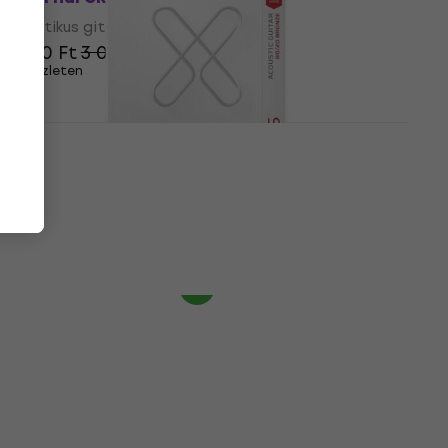
Akusztikus gitárhúrok
2 980 Ft
3 040 Ft
Készleten
D'Addario XSABR1356-3P Akusztikus
gitárhúrok (Mint új)
Akusztikus gitárhúrok
17 960 Ft
20 879,1 Ft
- 14 %
Készleten