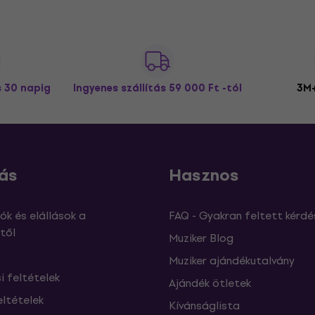
s 30 napig
Ingyenes szállítás
59 000 Ft -tól
3M+
ás
Hasznos
ók és elállások a
FAQ - Gyakran feltett kérdé
től
Muziker Blog
Muziker ajándékutalvány
si feltételek
Ajándék ötletek
eltételek
Kívánságlista