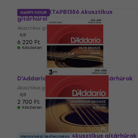
D'Addario XTAPB1356 Akusztikus
HAPPY HOUR
gitárhúrok
Akusztikus gitárhúrok
5
/5
6 220 Ft
Készleten
D'Addario EZ930 Akusztikus gitárhúrok
Akusztikus gitárhúrok
3
/5
2 700 Ft
Készleten
D'Addario EJ17-3D Akusztikus gitárhúrok
Mennyiségi kedvezmény