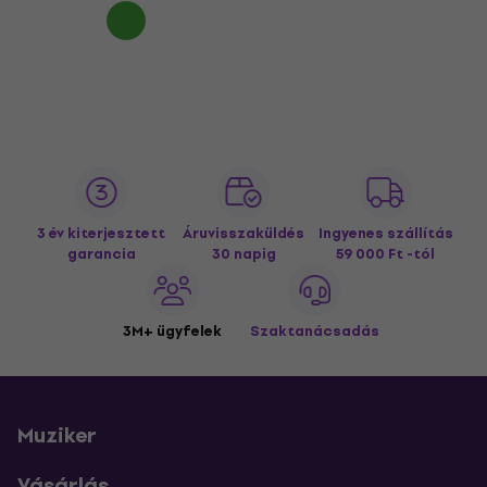
3 év kiterjesztett
Áruvisszaküldés
Ingyenes szállítás
garancia
30 napig
59 000 Ft -tól
3M+ ügyfelek
Szaktanácsadás
Muziker
Vásárlás