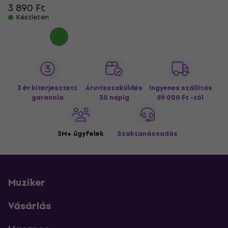
3 890 Ft
Készleten
3 év kiterjesztett
Áruvisszaküldés
Ingyenes szállítás
garancia
30 napig
59 000 Ft -tól
3M+ ügyfelek
Szaktanácsadás
Muziker
Vásárlás