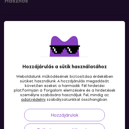
Hasznos
Kapcsolatok
Lépj kapcsolatba velünk
Hozzájárulás a sütik használatához
Weboldalunk működésének biztosítása érdekében
sütiket használunk. A hozzájárulás megadását
követően ezeket a harmadik fél hirdetési
platformjain a forgalom elemzésére és a hirdetések
személyre szabására használjuk fel, mindig az
HU
adatvédelmi
szabályzatunkkal összhangban.
Hozzájárulok