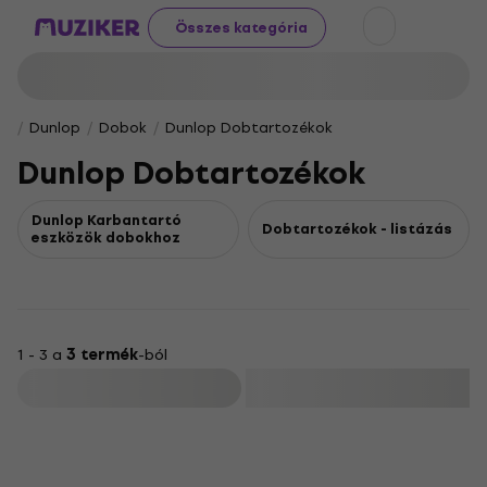
Összes kategória
Dunlop
Dobok
Dunlop Dobtartozékok
Dunlop Dobtartozékok
Dunlop Karbantartó
Dobtartozékok - listázás
eszközök dobokhoz
1 - 3 a
3 termék
-ból
Szűrő