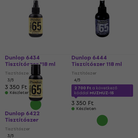
Dunlop 6434
Dunlop 6444
Tisztítószer 118 ml
Tisztítószer 118 ml
Tisztítószer
Tisztítószer
3
/5
4
/5
3 350 Ft
2 700 Ft
a következő
Készleten
kóddal
MUZMUZ-15
3 350 Ft
Készleten
Dunlop 6422
Tisztítószer
Tisztítószer
3
/5