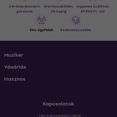
3 év kiterjesztett
Áruvisszaküldés
Ingyenes szállítás
garancia
30 napig
59 000 Ft -tól
3M+ ügyfelek
Szaktanácsadás
Muziker
Vásárlás
Hasznos
Kapcsolatok
Lépj kapcsolatba velünk