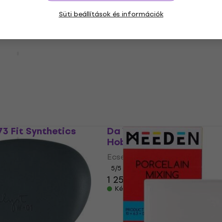
4 790 Ft
Süti beállítások és információk
Készleten
-3025 Paletta 33 x
Rosa 184142 Ecsetkészle
Ecset
850 Ft
Készleten
20 Ft
73 Fit Synthetics
Da Vinci 375 Fit Synthet
t 30
Hobbi ecset 4
Ecset
5
/5
1 250 Ft
Készleten