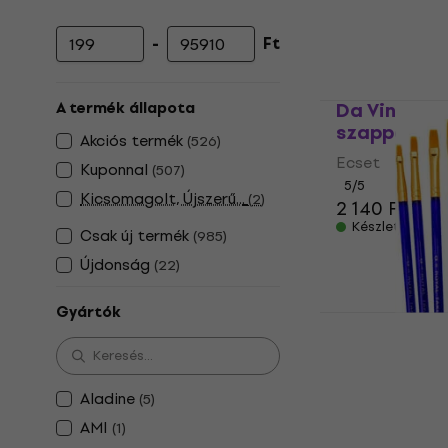
-
Ft
Minimális ár
Maximális ár
Da Vinci 40
A termék állapota
szappan 1 
Akciós termék
(
526
)
Ecset
Kuponnal
(
507
)
5
/5
Kicsomagolt, Újszerű...
(
2
)
2 140 Ft
Készleten
Csak új termék
(
985
)
Újdonság
(
22
)
Gyártók
Royal & Lan
Ecsetkészle
Ecset
Aladine
(
5
)
3 470 Ft
a köv
AMI
25
(
1
)