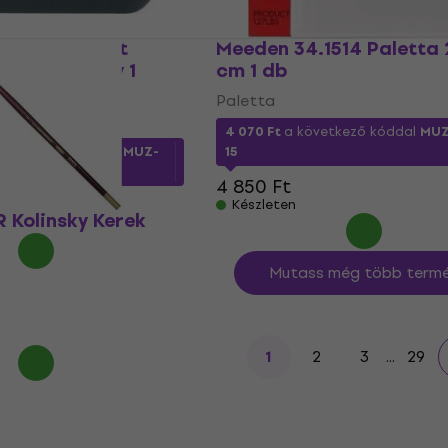
rush Catalyst
Meeden 34.1514 Paletta 2
 spatula Grey 1
cm 1 db
k
Paletta
4 070 Ft
a következő kóddal
MU
etkező kóddal
MUZMUZ-
15
4 850 Ft
Készleten
 Kolinsky Kerek
Mutass még több termé
2
3
...
29
1