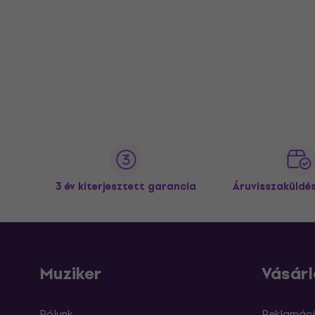
3 év kiterjesztett garancia
Áruvisszaküldé
Muziker
Vásárl
Rólunk
Reklamáci