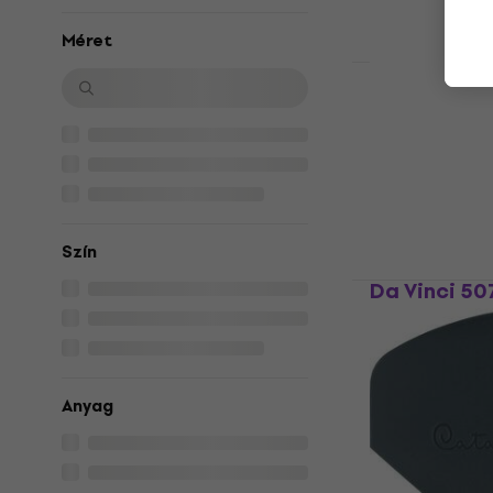
Méret
Mijello MAP
23 x 3 cm
Paletta
5
/5
6 740 Ft
7 5
Készleten
Szín
Da Vinci 50
Lapos ecse
Ecset
5
/5
3 660 Ft
Anyag
Készleten