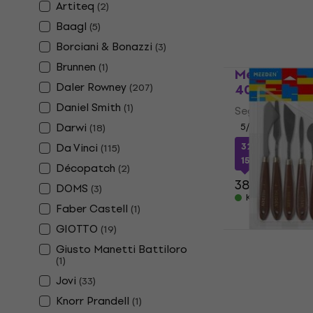
Artiteq
(
2
)
4 690 Ft
Készleten
Baagl
(
5
)
Borciani & Bonazzi
(
3
)
Brunnen
(
1
)
Meeden 34.1
Daler Rowney
40 cm
(
207
)
Daniel Smith
(
1
)
Segédeszközö
Darwi
5
/5
(
18
)
Da Vinci
32 350 Ft
a köv
(
115
)
15
Décopatch
(
2
)
38 880 Ft
DOMS
(
3
)
Készleten
Faber Castell
(
1
)
GIOTTO
(
19
)
Meeden 34.1
Giusto Manetti Battiloro
Festőkés
(
1
)
Jovi
3 460 Ft
a köv
(
33
)
10
Knorr Prandell
(
1
)