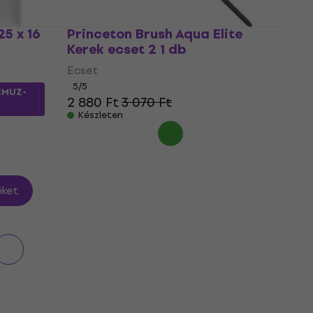
5 x 16
Princeton Brush Aqua Elite
Kerek ecset 2 1 db
Ecset
5
/5
ZMUZ-
2 880 Ft
3 070 Ft
Készleten
ket