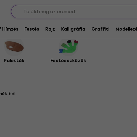
 Paletták
/ Hímzés
Festés
Rajz
Kalligráfia
Graffiti
Modellezé
Paletták
Festőeszközök
mék
-ból