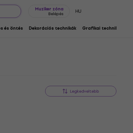
Ajándék ötletek
FAQ
Muziker Blog
Muziker zóna
HU
Belépés
s és öntés
Dekorációs technikák
Grafikai technikák
Legkedveltebb
Mennyiségi kedvezmény