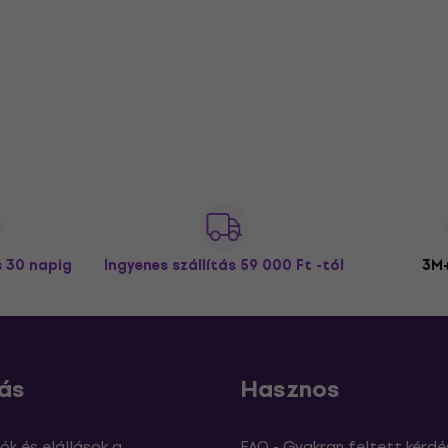
s 30 napig
Ingyenes szállítás
59 000 Ft -tól
3M+
ás
Hasznos
ók és elállások a
FAQ - Gyakran feltett kérdé