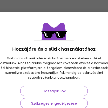
676 A doboz 25 x
Da Vinci Cosmotop 4230
ecsetkészlet 4 db
k
Ecset
5
/5
etkező kóddal
MUZMUZ-
8 740 Ft
a következő kóddal
MU
Hozzájárulás a sütik használatához
25
11 900 Ft
Weboldalunk működésének biztosítása érdekében sütiket
használunk. A hozzájárulás megadását követően ezeket a harmadi
Készleten
fél hirdetési platformjain a forgalom elemzésére és a hirdetések
személyre szabására használjuk fel, mindig az
adatvédelmi
 Festőkés 5 db
Princeton Brush Catalys
dvezmény
Újdonság
szabályzatunkkal összhangban.
Szivacs White 6
Segédeszközök
Hozzájárulok
5
/5
4 200 Ft
a következő kóddal
MU
Szükséges engedélyezése
10