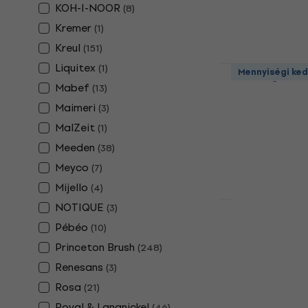
4 030 Ft
KOH-I-NOOR
(
8
)
Készleten
Kremer
(
1
)
Kreul
(
151
)
Liquitex
Da Vinci 39
(
1
)
Mennyiségi ke
ecset 2
Mabef
(
13
)
Ecset
Maimeri
(
3
)
5
/5
MalZeit
(
1
)
1 020 Ft
Meeden
(
38
)
Készleten
Meyco
(
7
)
Mijello
(
4
)
NOTIQUE
(
3
)
Da Vinci 39
Pébéo
(
10
)
ecset -5
Princeton Brush
(
248
)
Ecset
Renesans
(
3
)
5
/5
Rosa
(
21
)
880 Ft
930 F
Készleten
Royal & Langnickel
(
46
)