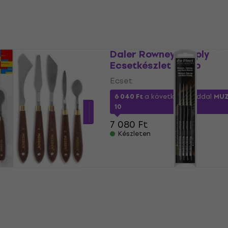
675 A doboz 25 x
Daler Rowney Simply
Ecsetkészlet 25 db
k
Ecset
6 040 Ft
a következő kóddal
MU
etkező kóddal
MUZMUZ-
10
7 080 Ft
Készleten
645 Festőkés 5 db
Da Vinci 4210 Micro-Ma
Ecsetkészlet 4 db
Ecset
etkező kóddal
MUZMUZ-
5
/5
12 350 Ft
a következő kóddal
MU