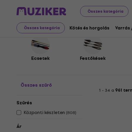
Művészet
Festés
Ecsetek / Festőkések / Paletták
Összes kategória
Ecsetek / Festőkések /
Kötés és horgolás
Varrás 
Összes kategória
Ecsetek
Festőkések
Összes szűrő
1 - 34 a
961 ter
Szűrés
Központi készleten
(
808
)
Ár