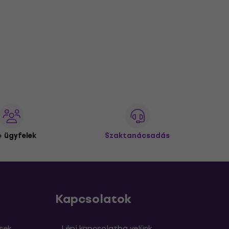
 ügyfelek
Szaktanácsadás
Kapcsolatok
sek
Lépj kapcsolatba velünk