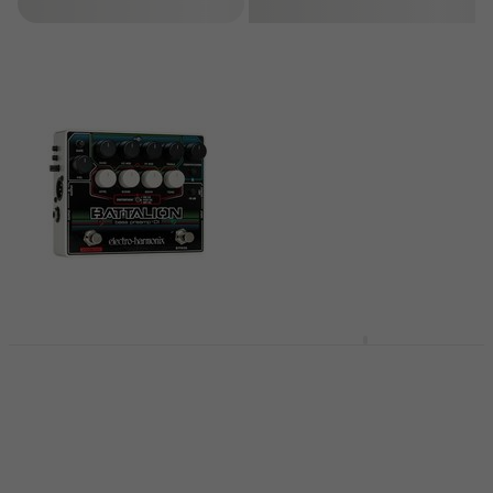
Szűrő
Electro Harmonix
Electro Harmonix
Battalion
Deluxe Bass Big Muff
Basszusgitár
PI Basszusgitár
effektpedál
effektpedál
Basszusgitár effektpedál
Basszusgitár effektpedál
5
/5
5
/5