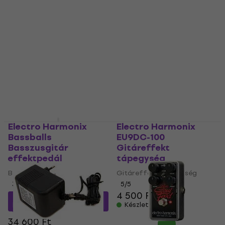
Basszusgitár
Gitáreffekt
effektpedál
tápegység
Basszusgitár effektpedál
Gitáreffekt tápegység
5
/5
5
/5
7 100 Ft
7 580 Ft
30 890 Ft
a következő
Készleten
kóddal
MUZMUZ-10
34 600 Ft
Készleten
Electro Harmonix
Electro Harmonix
Bassballs
EU9DC-100
Basszusgitár
Gitáreffekt
effektpedál
tápegység
Basszusgitár effektpedál
Gitáreffekt tápegység
3
/5
5
/5
4 500 Ft
29 340 Ft
a következő
Készleten
kóddal
MUZMUZ-15
34 600 Ft