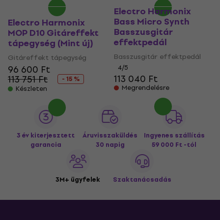
Electro Harmonix
Bass Micro Synth
Electro Harmonix
Basszusgitár
MOP D10 Gitáreffekt
effektpedál
tápegység (Mint új)
Basszusgitár effektpedál
Gitáreffekt tápegység
96 600 Ft
4
/5
113 040 Ft
113 751 Ft
- 15 %
Megrendelésre
Készleten
3 év kiterjesztett
Áruvisszaküldés
Ingyenes szállítás
garancia
30 napig
59 000 Ft -tól
3M+ ügyfelek
Szaktanácsadás