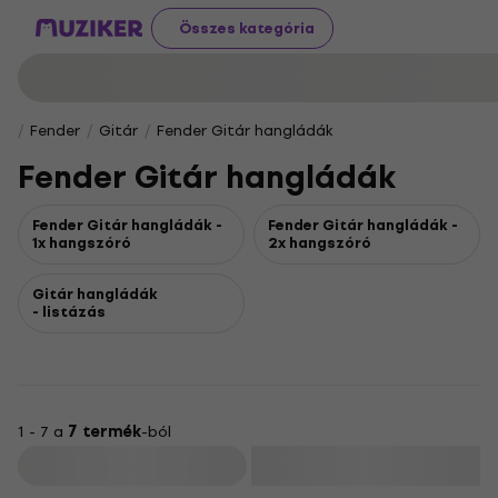
Összes kategória
Fender
Gitár
Fender Gitár hangládák
Fender Gitár hangládák
Fender Gitár hangládák -
Fender Gitár hangládák -
1x hangszóró
2x hangszóró
Gitár hangládák
- listázás
1 - 7 a
7 termék
-ból
Szűrő