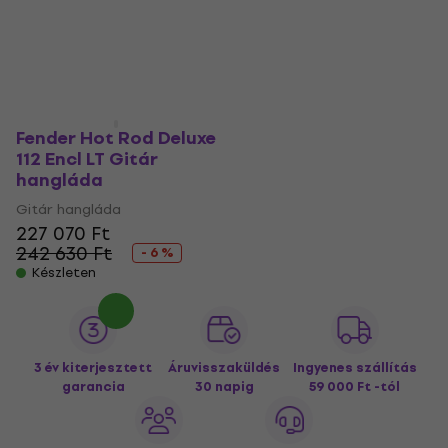
Készleten
226 380 Ft
242 630 Ft
- 7 %
Készleten
Fender Hot Rod Deluxe
112 Encl LT Gitár
hangláda
Gitár hangláda
227 070 Ft
242 630 Ft
- 6 %
Készleten
3 év kiterjesztett
Áruvisszaküldés
Ingyenes szállítás
garancia
30 napig
59 000 Ft -tól