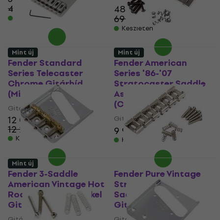
41 710 Ft
48 770 Ft
- 7 %
69 750 Ft
Készleten
- 30 %
Készleten
Mint új
Mint új
Fender Standard
Fender American
Series Telecaster
Series '86-'07
Chrome Gitárhíd
Stratocaster Saddle
(Mint új)
Assemblies Gitárhíd
(Csak kicsomagolt)
Gitárhíd
12 090 Ft
Gitárhíd
12 246,3 Ft
9 980 Ft
10 240 Ft
Készleten
Készleten
Mint új
Fender 3-Saddle
Fender Pure Vintage
American Vintage Hot
Strat Pat. Pend
Rod Telecaster Nickel
Saddle Kit Nickel
Gitárhíd (Mint új)
Gitárhíd (Mint új)
Gitárhíd
Gitárhíd