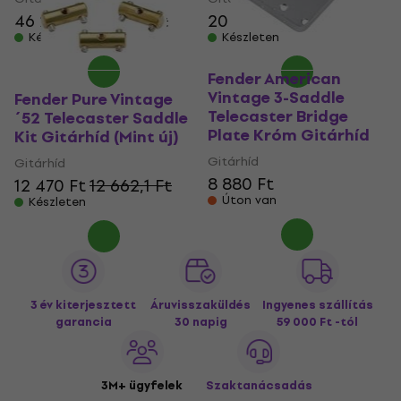
46 270 Ft
47 530 Ft
20 120 Ft
20 330 Ft
Készleten
Készleten
Fender American
Vintage 3-Saddle
Fender Pure Vintage
Telecaster Bridge
´52 Telecaster Saddle
Plate Króm Gitárhíd
Kit Gitárhíd (Mint új)
Gitárhíd
Gitárhíd
8 880 Ft
12 470 Ft
12 662,1 Ft
Úton van
Készleten
3 év kiterjesztett
Áruvisszaküldés
Ingyenes szállítás
garancia
30 napig
59 000 Ft -tól
3M+ ügyfelek
Szaktanácsadás