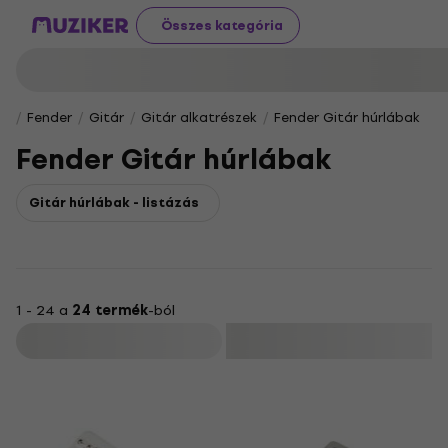
Összes kategória
Fender
Gitár
Gitár alkatrészek
Fender Gitár húrlábak
Fender Gitár húrlábak
Gitár húrlábak - listázás
1 - 24 a
24 termék
-ból
Szűrő