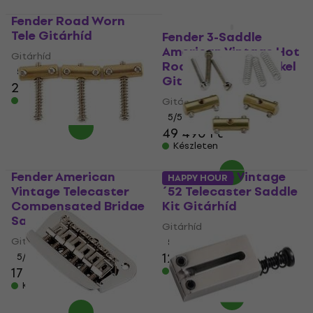
Fender Road Worn
Tele Gitárhíd
Fender 3-Saddle
American Vintage Hot
Gitárhíd
Rod Telecaster Nickel
5
/5
Gitárhíd
28 670 Ft
28 960 Ft
Készleten
Gitárhíd
5
/5
49 490 Ft
Készleten
Fender American
Fender Pure Vintage
HAPPY HOUR
Vintage Telecaster
´52 Telecaster Saddle
Compensated Bridge
Kit Gitárhíd
Saddles Gitárhíd
Gitárhíd
Gitárhíd
5
/5
12 700 Ft
5
/5
17 420 Ft
Készleten
Készleten