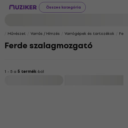
Összes kategória
Művészet
Varrás / Hímzés
Varrógépek és tartozékok
Fer
Ferde szalagmozgató
1 - 5 a
5 termék
-ból
Szűrő