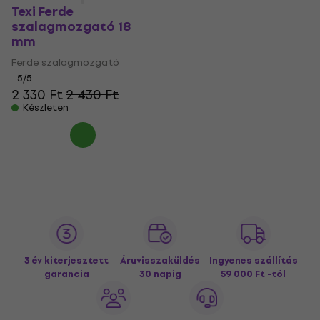
Texi Ferde
szalagmozgató 18
mm
Ferde szalagmozgató
5
/5
2 330 Ft
2 430 Ft
Készleten
3 év kiterjesztett
Áruvisszaküldés
Ingyenes szállítás
garancia
30 napig
59 000 Ft -tól