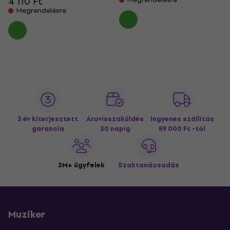
4 110 Ft
Megrendelésre
3 év kiterjesztett
Áruvisszaküldés
Ingyenes szállítás
garancia
30 napig
59 000 Ft -tól
3M+ ügyfelek
Szaktanácsadás
Muziker