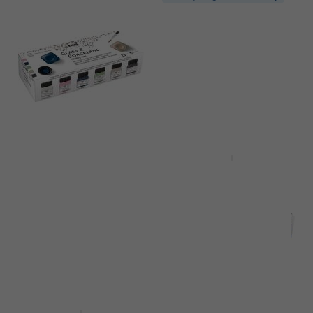
Kreul Chalky
Festékkészlet üveghez
Kreul Chalky
és porcelánhoz
Üvegfesték White
Chalky Set 6 x 20 ml
Cotton 20 ml 1 db
Üvegfestékek
Üvegfestékek
5
/5
5
/5
7 640 Ft
1 470 Ft
Készleten
Készleten