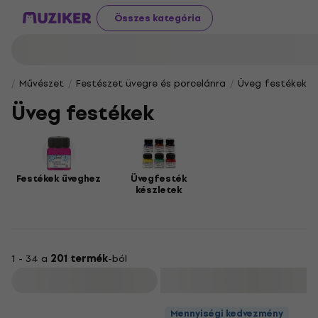
Összes kategória
Művészet
Festészet üvegre és porcelánra
Üveg festékek
Üveg festékek
Festékek üveghez
Üvegfesték
készletek
1 - 34 a
201 termék
-ból
Szűrő
Mennyiségi kedvezmény