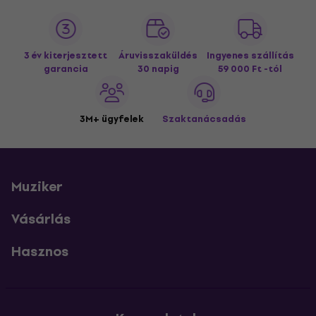
3 év kiterjesztett
Áruvisszaküldés
Ingyenes szállítás
garancia
30 napig
59 000 Ft -tól
3M+ ügyfelek
Szaktanácsadás
Muziker
Vásárlás
Hasznos