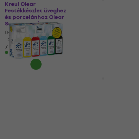
Kreul Clear
Kreul Chalky
Festékkészlet üveghez
Üvegfesték Rosemary
és porcelánhoz Clear
Green 20 ml 1 db
Set 6 x 20 ml
Üvegfestékek
Üvegfestékek
5
/5
1 480 Ft
5
/5
7 220 Ft
Készleten
Készleten
Kreul 42847 Üveg
Kreul Chalky
színek készlete 5 x 80
Üvegfesték Sweet
ml
Levander 20 ml 1 db
Üvegfestékek
Üvegfestékek
5
/5
5
/5
1 500 Ft
7 040 Ft
a következő
Készleten
kóddal
MUZMUZ-25
9 640 Ft