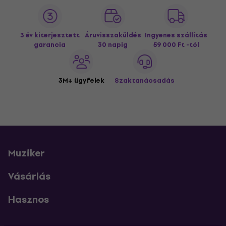
3 év kiterjesztett
Áruvisszaküldés
Ingyenes szállítás
garancia
30 napig
59 000 Ft -tól
3M+ ügyfelek
Szaktanácsadás
Muziker
Vásárlás
Hasznos