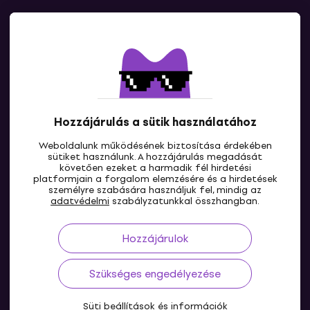
Kapcsolatok
Lépj kapcsolatba velünk
Hozzájárulás a sütik használatához
Weboldalunk működésének biztosítása érdekében
sütiket használunk. A hozzájárulás megadását
követően ezeket a harmadik fél hirdetési
platformjain a forgalom elemzésére és a hirdetések
személyre szabására használjuk fel, mindig az
HU
adatvédelmi
szabályzatunkkal összhangban.
Hozzájárulok
Szükséges engedélyezése
Süti beállítások és információk