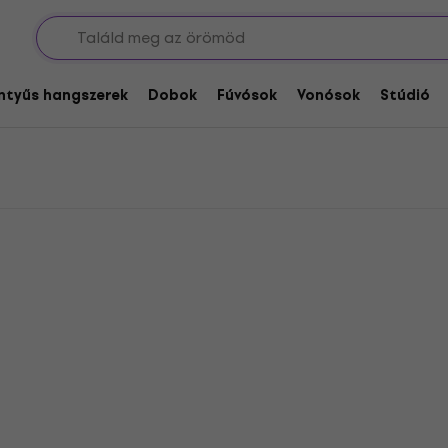
entyűs hangszerek
Dobok
Fúvósok
Vonósok
Stúdió