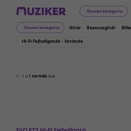
FiiO
Hi-Fi
FiiO Hi-Fi Fejhallgatók
Összes kategória
FiiO Hi-Fi Fejhallgatók
Gitár
Basszusgitár
Bill
Összes kategória
Hi-Fi Fejhallgatók - listázás
1 - 1 a
1 termék
-ból
FiiO FT3 Hi-Fi Fejhallgató