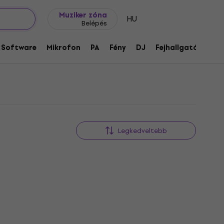
Ajándék ötletek
FAQ
Muziker Blog
Muziker zóna
HU
Belépés
Software
Mikrofon
PA
Fény
DJ
Fejhallgató
Audi
Legkedveltebb