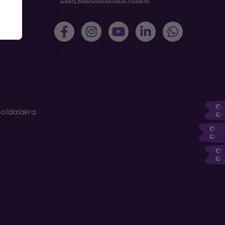
m
oldalakra