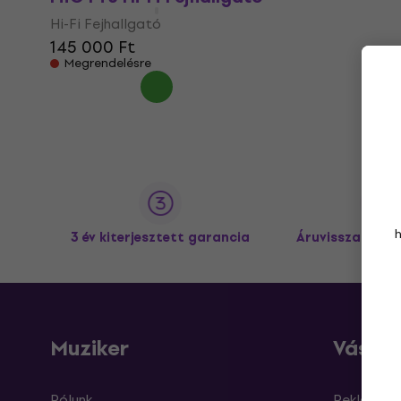
Hi-Fi Fejhallgató
145 000 Ft
Megrendelésre
3 év kiterjesztett garancia
Áruvisszaküldé
Muziker
Vásárl
Rólunk
Reklamáci