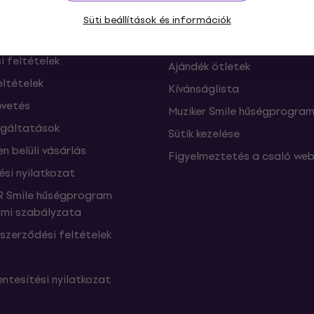
től
Süti beállítások és információk
Muziker Blog
Muziker ajándékutalvány
si feltételek
Ajándék ötletek
eltételek
Kívánságlista
vetés
Muziker Smile hűségprogra
lgáltatások
Sütik kezelése
n belüli vásárlás
Figyelmeztetés a csaló web
ési nyilatkozat
 Smile hűségprogram
mi szabályzata
szerződési feltételek
ntesítési nyilatkozat