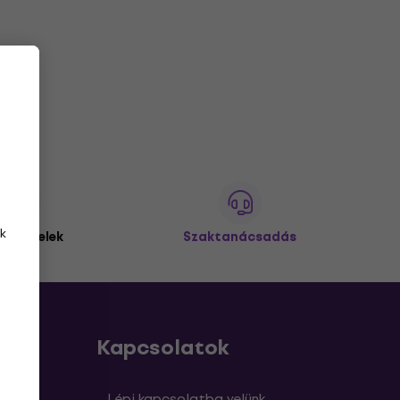
k
 ügyfelek
Szaktanácsadás
Kapcsolatok
sek
Lépj kapcsolatba velünk