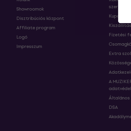
szerződés
Showroomok
Kuponok
Disztribúciós központ
Kiszállítá
Affiliate program
Fizetési f
Logó
Csomagkö
Impresszum
Extra szo
Közössége
Adatkezel
A MUZIKER
adatvédel
Általános 
DSA
Akadályme