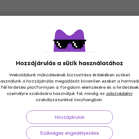
Hozzájárulás a sütik használatához
Weboldalunk működésének biztosítása érdekében sütiket
használunk. A hozzájárulás megadását követően ezeket a harmadi
s 30 napig
Ingyenes szállítás
59 000 Ft -tól
3M+
fél hirdetési platformjain a forgalom elemzésére és a hirdetések
személyre szabására használjuk fel, mindig az
adatvédelmi
szabályzatunkkal összhangban.
Hozzájárulok
ás
Hasznos
Szükséges engedélyezése
ók és elállások a
FAQ - Gyakran feltett kérdé