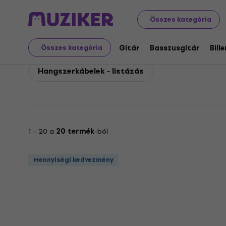
Gator Cableworks
Tartozékok
Kábelek, konnektorok 
Összes kategória
Gator Cableworks Han
Gitár
Basszusgitár
Bill
Összes kategória
Hangszerkábelek - listázás
1 - 20 a
20 termék
-ból
Mennyiségi kedvezmény