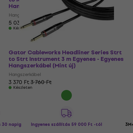
Hangszerkábel (Mint új)
Hangszerkábel
5 030 Ft
Készleten
Gator Cableworks Headliner Series Strt
to Strt Instrument 3 m Egyenes - Egyenes
Hangszerkábel (Mint új)
Hangszerkábel
3 370 Ft
3 760 Ft
Készleten
s 30 napig
Ingyenes szállítás
59 000 Ft -tól
3M+