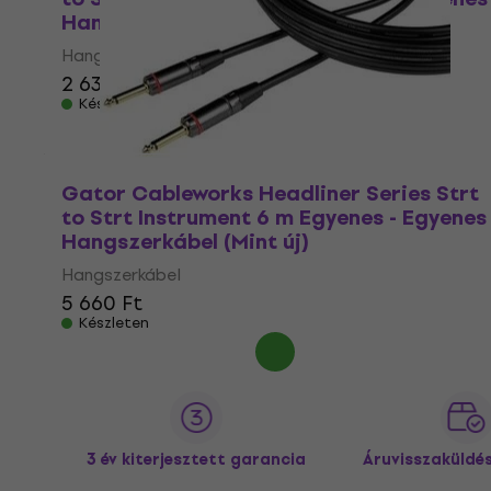
Hangszerkábel (Mint új)
Hangszerkábel
2 630 Ft
2 840 Ft
Készleten
Gator Cableworks Headliner Series Strt
to Strt Instrument 6 m Egyenes - Egyenes
Hangszerkábel (Mint új)
Hangszerkábel
5 660 Ft
Készleten
3 év kiterjesztett garancia
Áruvisszaküldé