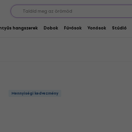
és átalakítók
Kész kábelek
Gator Cableworks Hangszerkábelek
gszerkábelek
entyűs hangszerek
Dobok
Fúvósok
Vonósok
Stúdió
Mennyiségi kedvezmény