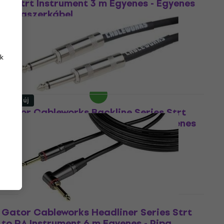
to Strt Instrument 3 m Egyenes - Egyenes
Hangszerkábel
Hangszerkábel
5
/5
5 760 Ft
a következő kóddal
MUZMUZ-35
k
9 240 Ft
Készleten
Mint új
Gator Cableworks Backline Series Strt
to Strt instrument 6 m Egyenes - Egyenes
Hangszerkábel (Mint új)
Hangszerkábel
2 610 Ft
2 810 Ft
Készleten
Gator Cableworks Headliner Series Strt
to RA Instrument 6 m Egyenes - Pipa