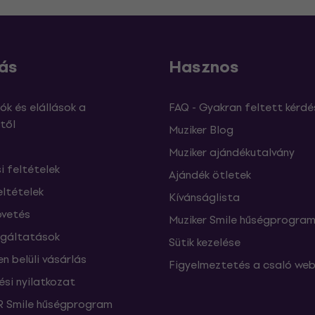
ás
Hasznos
ók és elállások a
FAQ - Gyakran feltett kérdé
től
Muziker Blog
Muziker ajándékutalvány
si feltételek
Ajándék ötletek
eltételek
Kívánságlista
vetés
Muziker Smile hűségprogra
lgáltatások
Sütik kezelése
n belüli vásárlás
Figyelmeztetés a csaló web
ési nyilatkozat
 Smile hűségprogram