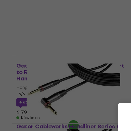
Hangszerkábel
Hangszerkábel
5
/5
2 770 Ft
a következő kóddal
MUZMUZ-20
3 690 Ft
Készleten
Gator Cableworks Backline Series Strt
to RA instrument 6 m Egyenes - Pipa
Hangszerkábel
Hangszerkábel
5
/5
4 630 Ft
a következő kóddal
MUZMUZ-30
6 790 Ft
Készleten
Gator Cableworks Headliner Series Strt