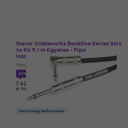
Mennyiségi kedvezmény
Gator Cableworks Backline Series Strt
to RA 9,1 m Egyenes - Pipa
Hangszerkábel
Hangszerkábel
5 310 Ft
a következő kóddal
MUZMUZ-30
7 620 Ft
Készleten
Mennyiségi kedvezmény
Gator Cableworks Backline Series Strt
to RA instrument 1,5 m Egyenes - Pipa