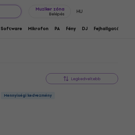
Ajándék ötletek
FAQ
Muziker Blog
Muziker zóna
HU
Belépés
Software
Mikrofon
PA
Fény
DJ
Fejhallgató
Audi
Legkedveltebb
Mennyiségi kedvezmény