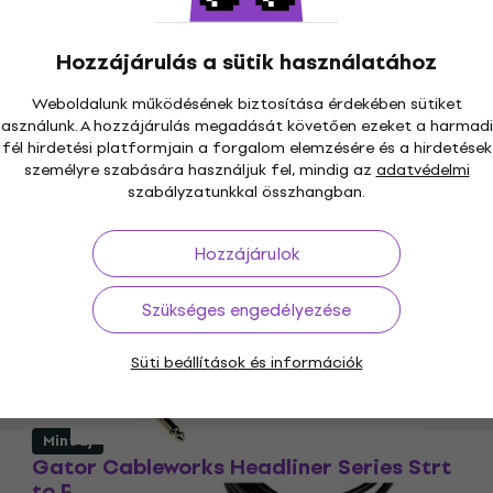
to Strt Instrument 6 m Egyenes - Egyenes
Hangszerkábel
Hozzájárulás a sütik használatához
Hangszerkábel
5
/5
Weboldalunk működésének biztosítása érdekében sütiket
7 370 Ft
a következő kóddal
MUZMUZ-35
használunk. A hozzájárulás megadását követően ezeket a harmadi
fél hirdetési platformjain a forgalom elemzésére és a hirdetések
11 780 Ft
személyre szabására használjuk fel, mindig az
adatvédelmi
Készleten
szabályzatunkkal összhangban.
Mint új
Gator Cableworks Backline Series Strt
Hozzájárulok
to RA 9,1 m Egyenes - Pipa
Hangszerkábel (Mint új)
Szükséges engedélyezése
Hangszerkábel
4 180 Ft
4 250 Ft
Süti beállítások és információk
Készleten
Mint új
Gator Cableworks Headliner Series Strt
to RA Instrument 3 m Egyenes - Pipa