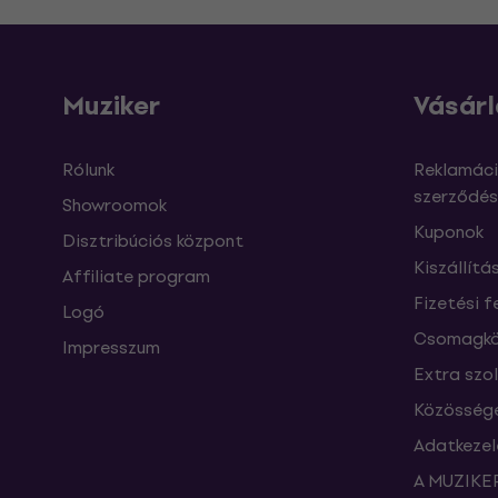
Muziker
Vásárl
Rólunk
Reklamáci
szerződés
Showroomok
Kuponok
Disztribúciós központ
Kiszállítá
Affiliate program
Fizetési f
Logó
Csomagkö
Impresszum
Extra szo
Közössége
Adatkezel
A MUZIKER