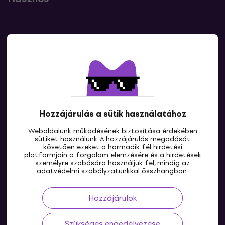
Kapcsolatok
Lépj kapcsolatba velünk
Hozzájárulás a sütik használatához
Weboldalunk működésének biztosítása érdekében
sütiket használunk. A hozzájárulás megadását
követően ezeket a harmadik fél hirdetési
platformjain a forgalom elemzésére és a hirdetések
személyre szabására használjuk fel, mindig az
HU
adatvédelmi
szabályzatunkkal összhangban.
Hozzájárulok
Szükséges engedélyezése