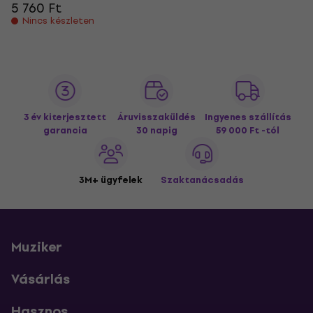
5 760 Ft
Nincs készleten
3 év kiterjesztett
Áruvisszaküldés
Ingyenes szállítás
garancia
30 napig
59 000 Ft -tól
3M+ ügyfelek
Szaktanácsadás
Muziker
Vásárlás
Hasznos