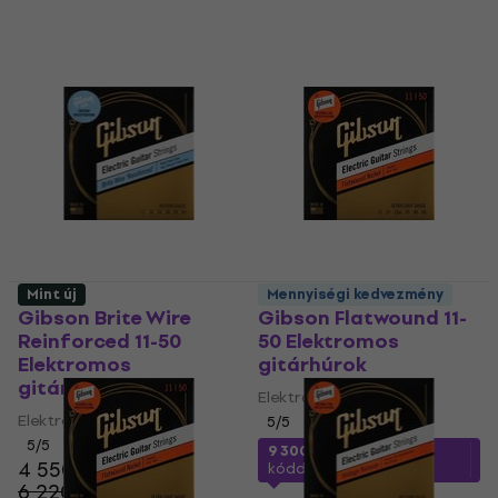
Mint új
Mennyiségi kedvezmény
Gibson Brite Wire
Gibson Flatwound 11-
Reinforced 11-50
50 Elektromos
Elektromos
gitárhúrok
gitárhúrok
Elektromos gitárhúrok
Elektromos gitárhúrok
5
/5
5
/5
9 300 Ft
a következő
4 550 Ft
kóddal
MUZMUZ-5
6 220 Ft
- 27 %