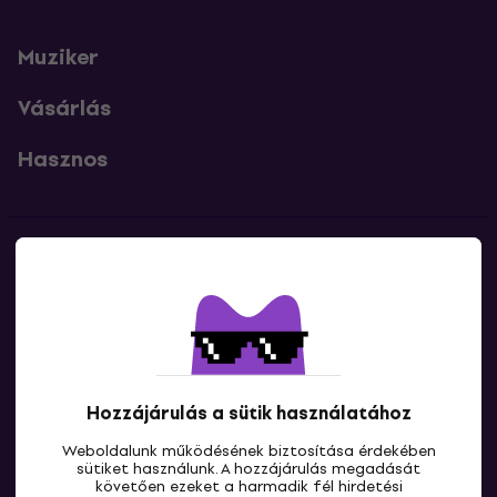
Muziker
Vásárlás
Hasznos
Kapcsolatok
Lépj kapcsolatba velünk
Hozzájárulás a sütik használatához
Weboldalunk működésének biztosítása érdekében
sütiket használunk. A hozzájárulás megadását
követően ezeket a harmadik fél hirdetési