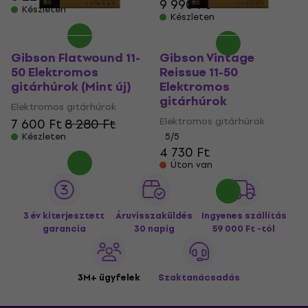
9 990 Ft
Készleten
Készleten
Gibson Flatwound 11-
Gibson Vintage
50 Elektromos
Reissue 11-50
gitárhúrok (Mint új)
Elektromos
gitárhúrok
Elektromos gitárhúrok
Elektromos gitárhúrok
7 600 Ft
8 280 Ft
Készleten
5
/5
4 730 Ft
Úton van
3 év kiterjesztett
Áruvisszaküldés
Ingyenes szállítás
garancia
30 napig
59 000 Ft -tól
3M+ ügyfelek
Szaktanácsadás