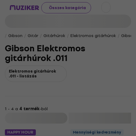
Összes kategória
Gibson
Gitár
Gitárhúrok
Elektromos gitárhúrok
Gibson 
Gibson Elektromos
gitárhúrok .011
Elektromos gitárhúrok
.011 - listázás
1 - 4 a
4 termék
-ból
Szűrő
HAPPY HOUR
Mennyiségi kedvezmény