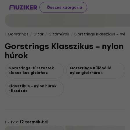
Összes kategória
Gorstrings
Gitár
Gitárhúrok
Gorstrings Klasszikus – nylo
Gorstrings Klasszikus – nylon
húrok
Gorstrings Húrszettek
Gorstrings Különálló
klasszikus gitárhoz
nylon gitárhúrok
Klasszikus – nylon húrok
- listázás
1 - 12 a
12 termék
-ból