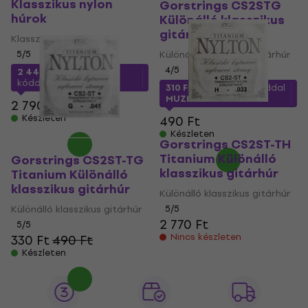
Klasszikus nylon
Gorstrings CS2STG
húrok
Különálló klasszikus
gitárhúr
Klasszikus nylon húrok
5
/5
Különálló klasszikus gitárhúr
4
/5
2 440 Ft
a következő
kóddal
MUZMUZ-10
310 Ft
a következő kóddal
MUZMUZ-35
2 790 Ft
Készleten
490 Ft
Készleten
Gorstrings CS2ST-TH
Titanium Különálló
Gorstrings CS2ST-TG
klasszikus gitárhúr
Titanium Különálló
klasszikus gitárhúr
Különálló klasszikus gitárhúr
Különálló klasszikus gitárhúr
5
/5
2 770 Ft
5
/5
Nincs készleten
330 Ft
490 Ft
Készleten