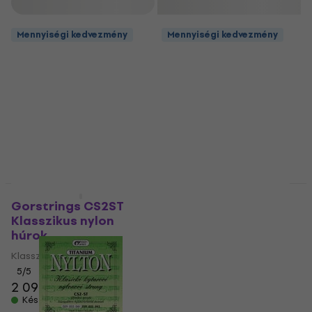
Szűrő
Mennyiségi kedvezmény
Mennyiségi kedvezmény
Mennyiségi kedvezmény
Gorstrings CS2ST
Gorstrings CS2STD
Klasszikus nylon
Különálló klasszikus
húrok
gitárhúr
Klasszikus nylon húrok
Különálló klasszikus gitárhúr
5
/5
5
/5
2 090 Ft
2 330 Ft
470 Ft
Készleten
Készleten