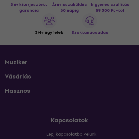
3 év kiterjesztett
Áruvisszaküldés
Ingyenes szállítás
garancia
30 napig
59 000 Ft -tól
3M+ ügyfelek
Szaktanácsadás
Muziker
Vásárlás
Hasznos
Kapcsolatok
Lépj kapcsolatba velünk