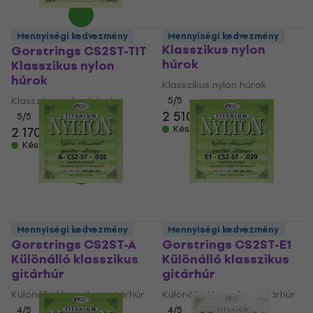
Gorstrings CS4-SB
Mennyiségi kedvezmény
Mennyiségi kedvezmény
Klasszikus nylon
Gorstrings CS2ST-TIT
húrok
Klasszikus nylon
húrok
Klasszikus nylon húrok
Klasszikus nylon húrok
5
/5
2 510 Ft
5
/5
Készleten
2 170 Ft
Készleten
Mennyiségi kedvezmény
Mennyiségi kedvezmény
Gorstrings CS2ST-A
Gorstrings CS2ST-E1
Különálló klasszikus
Különálló klasszikus
gitárhúr
gitárhúr
Különálló klasszikus gitárhúr
Különálló klasszikus gitárhúr
4
/5
4
/5