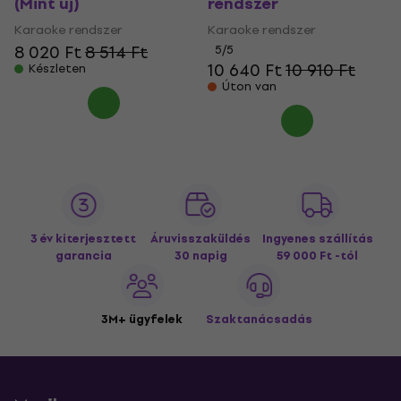
(Mint új)
rendszer
Karaoke rendszer
Karaoke rendszer
8 020 Ft
8 514 Ft
5
/5
10 640 Ft
10 910 Ft
Készleten
Úton van
3 év kiterjesztett
Áruvisszaküldés
Ingyenes szállítás
garancia
30 napig
59 000 Ft -tól
3M+ ügyfelek
Szaktanácsadás