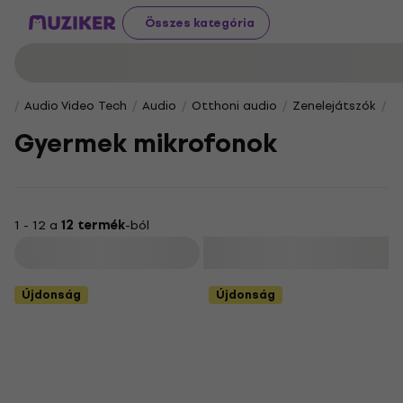
Összes kategória
Audio Video Tech
Audio
Otthoni audio
Zenelejátszók
K
Gyermek mikrofonok
1 - 12 a
12 termék
-ból
Szűrő
Újdonság
Újdonság