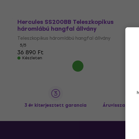
Hercules SS200BB Teleszkopikus
háromlábú hangfal állvány
Teleszkopikus háromlábú hangfal állvány
5
/5
36 890 Ft
Készleten
3 év kiterjesztett garancia
Áruvisszaküldé