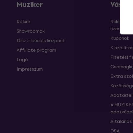
Muziker
Vásárl
Rólunk
Reklamáci
szerződés
Showroomok
Kuponok
Disztribúciós központ
Kiszállítá
Affiliate program
Fizetési f
Logó
Csomagkö
Impresszum
Extra szo
Közössége
Adatkezel
A MUZIKER
adatvédel
Általános 
DSA