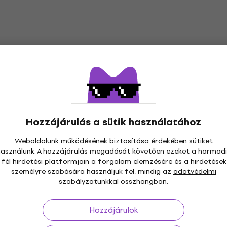
Hercules SS410B Teleszkopikus
háromlábú hangfal állvány
Teleszkopikus háromlábú hangfal állvány
5
/5
40 750 Ft
Készleten
Hozzájárulás a sütik használatához
Weboldalunk működésének biztosítása érdekében sütiket
használunk. A hozzájárulás megadását követően ezeket a harmadi
fél hirdetési platformjain a forgalom elemzésére és a hirdetések
személyre szabására használjuk fel, mindig az
adatvédelmi
s 30 napig
Ingyenes szállítás
59 000 Ft -tól
3M+
szabályzatunkkal összhangban.
Hozzájárulok