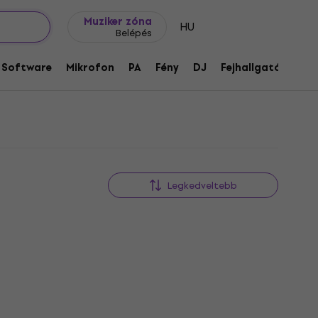
Ajándék ötletek
FAQ
Muziker Blog
Muziker zóna
HU
Belépés
yok
Software
Mikrofon
PA
Fény
DJ
Fejhallgató
Audi
Legkedveltebb
HAPPY HOUR