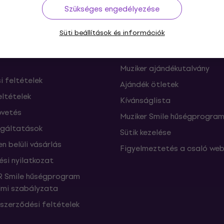
ás
Hasznos
Szükséges engedélyezése
Süti beállítások és információk
ók és elállások a
FAQ - Gyakran feltett kérdé
től
Muziker Blog
Muziker ajándékutalvány
si feltételek
Ajándék ötletek
eltételek
Kívánságlista
vetés
Muziker Smile hűségprogra
lgáltatások
Sütik kezelése
n belüli vásárlás
Figyelmeztetés a csaló web
ési nyilatkozat
 Smile hűségprogram
mi szabályzata
szerződési feltételek