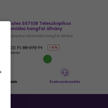
Hercules SS710B Teleszkopikus
háromlábú hangfal állvány
Teleszkopikus háromlábú hangfal állvány
5
/5
82 600 Ft
88 070 Ft
- 6 %
Készleten
k
 ügyfelek
Szaktanácsadás