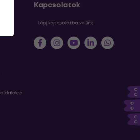
Kapcsolatok
sek
Lépj kapcsolatba velünk
m
oldalakra