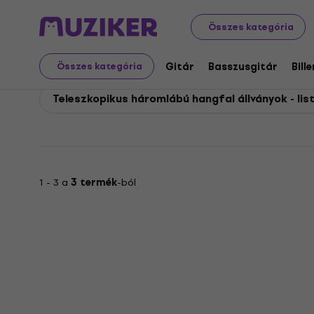
Hercules
Hangtechnika
Hangfalak
Hangfal állvány
Összes kategória
Hercules Teleszkopikus
Gitár
Basszusgitár
Bill
Összes kategória
Teleszkopikus háromlábú hangfal állványok - lis
1 - 3 a
3 termék
-ból