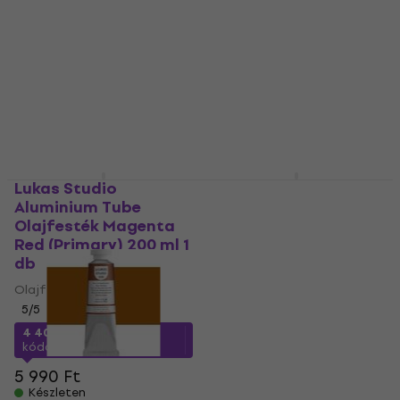
Olajfesték
1 150 Ft
a következő
5
/5
kóddal
MUZMUZ-25
4 120 Ft
a következő
1 600 Ft
kóddal
MUZMUZ-25
Készleten
5 530 Ft
Készleten
Lukas Studio
Rembrandt 1053772
Aluminium Tube
Olajfesték Permanent
Olajfesték Magenta
Red Medium 40 ml 1 db
Red (Primary) 200 ml 1
Olajfesték
db
5
/5
Olajfesték
3 730 Ft
a következő
5
/5
kóddal
MUZMUZ-20
4 400 Ft
a következő
4 890 Ft
kóddal
MUZMUZ-25
Készleten
5 990 Ft
Készleten