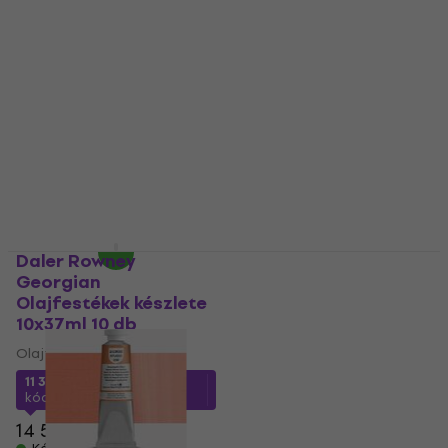
Daler Rowney
Lukas Berlin
Graduate Olajfesték
Olajfesték Zinc White
Primary Yellow 200 ml
200 ml 1 db
1 db
Olajfesték
Olajfesték
5 300 Ft
a következő
5
/5
kóddal
MUZMUZ-25
2 670 Ft
a következő
7 480 Ft
kóddal
MUZMUZ-20
Készleten
3 400 Ft
Készleten
Daler Rowney
Lukas Studio
Georgian
Olajfesték Raw Umber
Olajfestékek készlete
37 ml 1 db
10x37ml 10 db
Olajfesték
Olajfesték
5
/5
2 030 Ft
a következő
11 390 Ft
a következő
kóddal
MUZMUZ-25
kóddal
MUZMUZ-20
2 790 Ft
14 540 Ft
Készleten