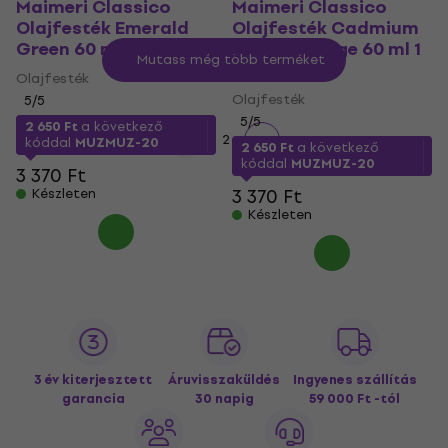
Maimeri Classico
Maimeri Classico
Olajfesték Emerald
Olajfesték Cadmium
Green 60 ml 1 db
Yellow Orange 60 ml 1
Mutass még több terméket
db
Olajfesték
Olajfesték
5
/5
5
/5
2 650 Ft
a következő
1
2
kóddal
MUZMUZ-20
2 650 Ft
a következő
kóddal
MUZMUZ-20
3 370 Ft
3 370 Ft
Készleten
Készleten
3 év kiterjesztett
Áruvisszaküldés
Ingyenes szállítás
garancia
30 napig
59 000 Ft -tól