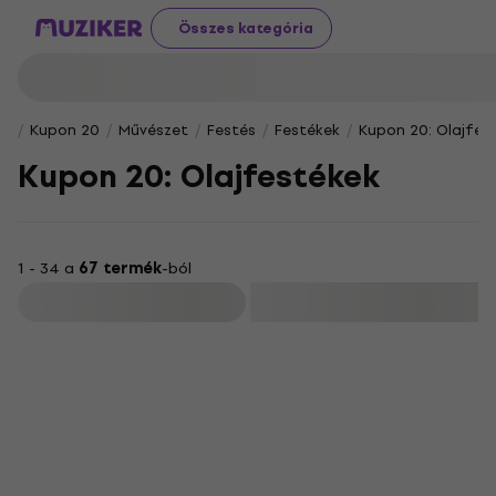
Összes kategória
Kupon 20
Művészet
Festés
Festékek
Kupon 20: Olajfes
Kupon 20: Olajfestékek
1 - 34 a
67 termék
-ból
Szűrő