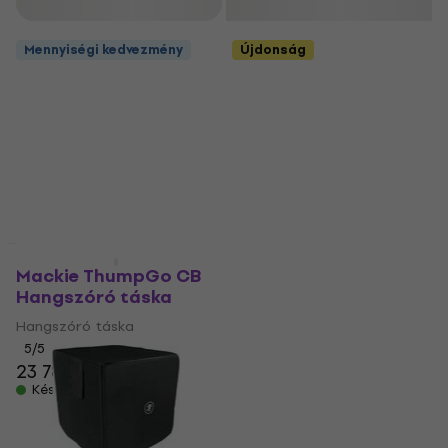
Szűrő
Mennyiségi kedvezmény
Újdonság
Mennyiségi kedvezmény
Mennyiségi kedvezmény
Mackie ThumpGo CB
Mackie ThumpSub GO
Hangszóró táska
Cover Mélysugárzó
táska
Hangszóró táska
Mélysugárzó táska
5
/5
23 780 Ft
25 190 Ft
Készleten
Készleten