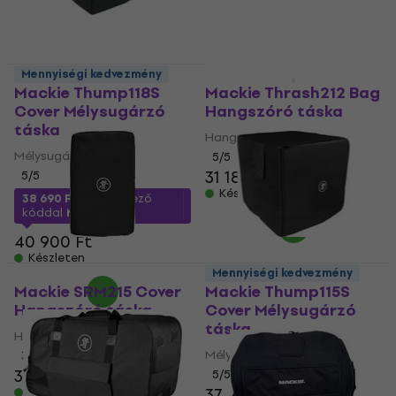
Mennyiségi kedvezmény
HAPPY HOUR
Mackie Thump118S
Mackie Thrash212 Bag
Cover Mélysugárzó
Hangszóró táska
táska
Hangszóró táska
Mélysugárzó táska
5
/5
31 180 Ft
5
/5
Készleten
38 690 Ft
a következő
kóddal
MUZMUZ-5
40 900 Ft
Készleten
Mennyiségi kedvezmény
Mackie SRM215 Cover
Mackie Thump115S
Hangszóró táska
Cover Mélysugárzó
táska
Hangszóró táska
Mélysugárzó táska
3
/5
38 390 Ft
5
/5
37 490 Ft
Készleten