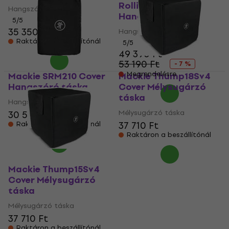
Rolling Bag
Hangszóró táska
Hangszóró kocsi
5
/5
35 350 Ft
Hangszóró kocsi
Raktáron a beszállítónál
5
/5
49 390 Ft
53 190 Ft
- 7 %
Megrendelésre
Mackie SRM210 Cover
Mackie Thump18Sv4
Hangszóró táska
Cover Mélysugárzó
táska
Hangszóró táska
Mélysugárzó táska
30 500 Ft
37 710 Ft
Raktáron a beszállítónál
Raktáron a beszállítónál
Mackie Thump15Sv4
Cover Mélysugárzó
táska
Mélysugárzó táska
37 710 Ft
Raktáron a beszállítónál