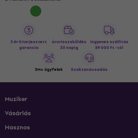
3 év kiterjesztett
Áruvisszaküldés
Ingyenes szállítás
garancia
30 napig
59 000 Ft -tól
3M+ ügyfelek
Szaktanácsadás
Muziker
Vásárlás
Hasznos