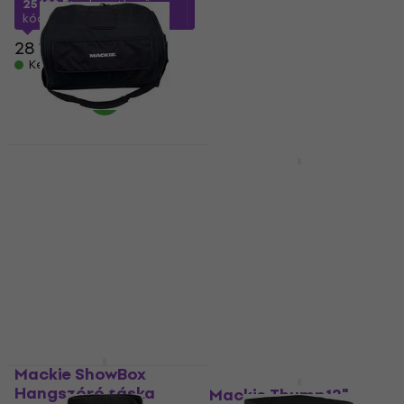
25 190 Ft
a következő
Mélysugárzó táska
kóddal
MUZMUZ-10
34 440 Ft
28 180 Ft
40 491 Ft
- 15 %
Készleten
Készleten
Akció
Mackie
Mackie Thrash215 Bag
SRM450/C300z BG
Hangszóró táska
Hangszóró táska
Hangszóró táska
(Mint új)
5
/5
Hangszóró táska
30 480 Ft
33 010 Ft
Úton van
33 828,3 Ft
Készleten
Mackie ShowBox
Hangszóró táska
Mackie Thump12"